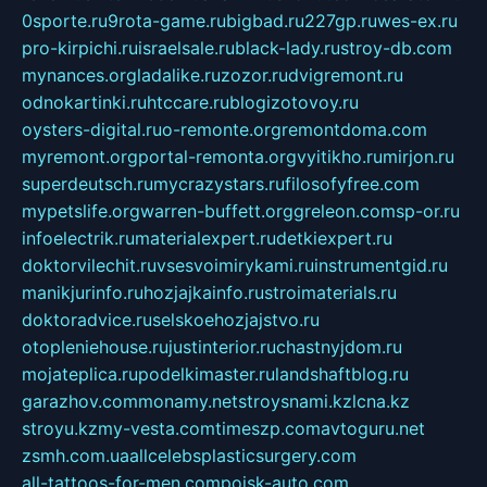
0sporte.ru
9rota-game.ru
bigbad.ru
227gp.ru
wes-ex.ru
pro-kirpichi.ru
israelsale.ru
black-lady.ru
stroy-db.com
mynances.org
ladalike.ru
zozor.ru
dvigremont.ru
odnokartinki.ru
htccare.ru
blogizotovoy.ru
oysters-digital.ru
o-remonte.org
remontdoma.com
myremont.org
portal-remonta.org
vyitikho.ru
mirjon.ru
superdeutsch.ru
mycrazystars.ru
filosofyfree.com
mypetslife.org
warren-buffett.org
greleon.com
sp-or.ru
infoelectrik.ru
materialexpert.ru
detkiexpert.ru
doktorvilechit.ru
vsesvoimirykami.ru
instrumentgid.ru
manikjurinfo.ru
hozjajkainfo.ru
stroimaterials.ru
doktoradvice.ru
selskoehozjajstvo.ru
otopleniehouse.ru
justinterior.ru
chastnyjdom.ru
mojateplica.ru
podelkimaster.ru
landshaftblog.ru
garazhov.com
monamy.net
stroysnami.kz
lcna.kz
stroyu.kz
my-vesta.com
timeszp.com
avtoguru.net
zsmh.com.ua
allcelebsplasticsurgery.com
all-tattoos-for-men.com
poisk-auto.com