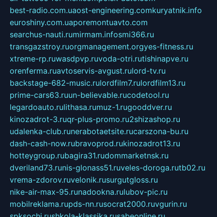
best-radio.com.ua
ost-engineering.com
kuryatnik.info
euroshiny.com.ua
poremontuavto.com
searchus-nauti.ru
mirmam.info
smi366.ru
transgazstroy.ru
orgmanagement.org
yes-fitness.ru
xtreme-rp.ru
wasdpvp.ru
voda-otri.ru
tishinapve.ru
orenferma.ru
avtoservis-avgust.ru
lord-tv.ru
backstage-682-music.ru
lordfilm7.ru
lordfilm13.ru
prime-cars63.ru
un-believable.ru
codetool.ru
legardoauto.ru
lithasa.ru
muz-1.ru
gooddver.ru
kinozadrot-3.ru
qr-plus-promo.ru
2shizashop.ru
udalenka-club.ru
nerabotaetsite.ru
carszona-bu.ru
dash-cash-now.ru
bravoprod.ru
kinozadrot13.ru
hotteygroup.ru
bagira31.ru
dommarketnsk.ru
dveriland73.ru
nis-glonass51.ru
veles-doroga.ru
tb02.ru
vrema-zdorov.ru
velonik.ru
surgutgloss.ru
nike-air-max-95.ru
nadookna.ru
lubov-pic.ru
mobilreklama.ru
pds-nn.ru
socrat2000.ru
vgurin.ru
spksochi.ru
shkola-klassika.ru
sabeonline.ru