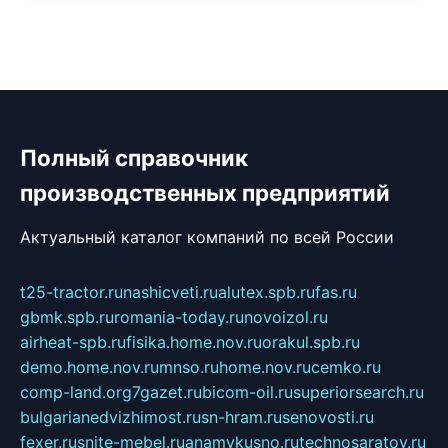
Полный справочник
производственных предприятий
Актуальный каталог компаний по всей России
t25-tractor.ru
nashicveti.ru
alutex.spb.ru
fas.ru
gbmk.spb.ru
romania-today.ru
novoizol.ru
airheat-spb.ru
fisika.home.nov.ru
orakul.spb.ru
demo.home.nov.ru
mnso.ru
home.nov.ru
cemko.ru
comp-land.org
7gazet.ru
bicom-oil.ru
superiorsearch.ru
bulgarianedvizhimost.ru
sn-hram.ru
senovosti.ru
fexer.ru
snite-mebel.ru
anamvkusno.ru
technosaratov.ru