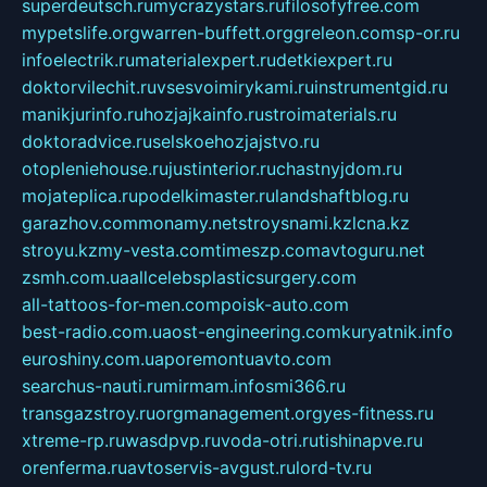
superdeutsch.ru
mycrazystars.ru
filosofyfree.com
mypetslife.org
warren-buffett.org
greleon.com
sp-or.ru
infoelectrik.ru
materialexpert.ru
detkiexpert.ru
doktorvilechit.ru
vsesvoimirykami.ru
instrumentgid.ru
manikjurinfo.ru
hozjajkainfo.ru
stroimaterials.ru
doktoradvice.ru
selskoehozjajstvo.ru
otopleniehouse.ru
justinterior.ru
chastnyjdom.ru
mojateplica.ru
podelkimaster.ru
landshaftblog.ru
garazhov.com
monamy.net
stroysnami.kz
lcna.kz
stroyu.kz
my-vesta.com
timeszp.com
avtoguru.net
zsmh.com.ua
allcelebsplasticsurgery.com
all-tattoos-for-men.com
poisk-auto.com
best-radio.com.ua
ost-engineering.com
kuryatnik.info
euroshiny.com.ua
poremontuavto.com
searchus-nauti.ru
mirmam.info
smi366.ru
transgazstroy.ru
orgmanagement.org
yes-fitness.ru
xtreme-rp.ru
wasdpvp.ru
voda-otri.ru
tishinapve.ru
orenferma.ru
avtoservis-avgust.ru
lord-tv.ru