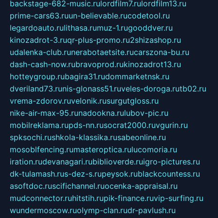
backstage-682-music.ru
lordfilm7.ru
lordfilm13.ru
prime-cars63.ru
un-believable.ru
codetool.ru
legardoauto.ru
lithasa.ru
muz-1.ru
gooddver.ru
kinozadrot-3.ru
qr-plus-promo.ru
2shizashop.ru
udalenka-club.ru
nerabotaetsite.ru
carszona-bu.ru
dash-cash-now.ru
bravoprod.ru
kinozadrot13.ru
hotteygroup.ru
bagira31.ru
dommarketnsk.ru
dveriland73.ru
nis-glonass51.ru
veles-doroga.ru
tb02.ru
vrema-zdorov.ru
velonik.ru
surgutgloss.ru
nike-air-max-95.ru
nadookna.ru
lubov-pic.ru
mobilreklama.ru
pds-nn.ru
socrat2000.ru
vgurin.ru
spksochi.ru
shkola-klassika.ru
sabeonline.ru
mosoblfencing.ru
masteroptica.ru
lucomoria.ru
iration.ru
devanagari.ru
biblioverde.ru
igro-pictures.ru
dk-tulamash.ru
s-dez-s.ru
peysok.ru
blackcountess.ru
asoftdoc.ru
scifichannel.ru
ocenka-appraisal.ru
mudconnector.ru
hitstih.ru
pik-finance.ru
vip-surfing.ru
wundermoscow.ru
olymp-clan.ru
dr-pavlush.ru