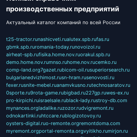
производственных предприятий
Актуальный каталог компаний по всей России
t25-tractor.ru
nashicveti.ru
alutex.spb.ru
fas.ru
gbmk.spb.ru
romania-today.ru
novoizol.ru
airheat-spb.ru
fisika.home.nov.ru
orakul.spb.ru
demo.home.nov.ru
mnso.ru
home.nov.ru
cemko.ru
comp-land.org
7gazet.ru
bicom-oil.ru
superiorsearch.ru
bulgarianedvizhimost.ru
sn-hram.ru
senovosti.ru
fexer.ru
snite-mebel.ru
anamvkusno.ru
technosaratov.ru
0sporte.ru
9rota-game.ru
bigbad.ru
227gp.ru
wes-ex.ru
pro-kirpichi.ru
israelsale.ru
black-lady.ru
stroy-db.com
mynances.org
ladalike.ru
zozor.ru
dvigremont.ru
odnokartinki.ru
htccare.ru
blogizotovoy.ru
oysters-digital.ru
o-remonte.org
remontdoma.com
myremont.org
portal-remonta.org
vyitikho.ru
mirjon.ru