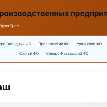
производственных предпри
Групп ПроМаш
еро-Западный ФО
Приволжский ФО
Уральский ФО
Южный ФО
Северо-Кавказский ФО
аш