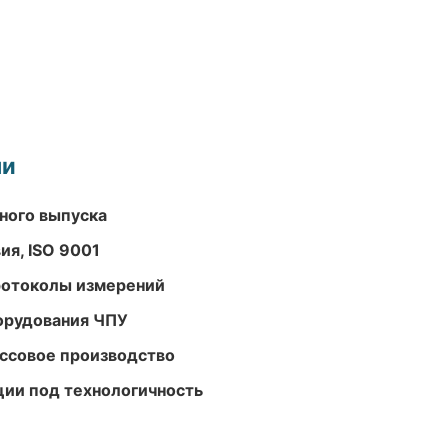
ми
ного выпуска
ия, ISO 9001
ротоколы измерений
орудования ЧПУ
ассовое производство
ции под технологичность