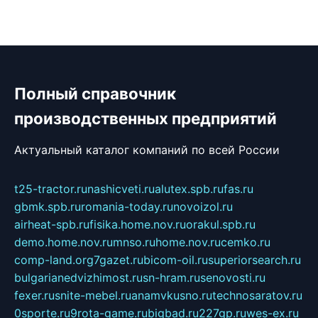
Полный справочник
производственных предприятий
Актуальный каталог компаний по всей России
t25-tractor.ru
nashicveti.ru
alutex.spb.ru
fas.ru
gbmk.spb.ru
romania-today.ru
novoizol.ru
airheat-spb.ru
fisika.home.nov.ru
orakul.spb.ru
demo.home.nov.ru
mnso.ru
home.nov.ru
cemko.ru
comp-land.org
7gazet.ru
bicom-oil.ru
superiorsearch.ru
bulgarianedvizhimost.ru
sn-hram.ru
senovosti.ru
fexer.ru
snite-mebel.ru
anamvkusno.ru
technosaratov.ru
0sporte.ru
9rota-game.ru
bigbad.ru
227gp.ru
wes-ex.ru