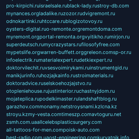
pro-kirpichi.ru
israelsale.ru
black-lady.ru
stroy-db.com
mynances.org
ladalike.ru
zozor.ru
dvigremont.ru
odnokartinki.ru
htccare.ru
blogizotovoy.ru
oysters-digital.ru
o-remonte.org
remontdoma.com
myremont.org
portal-remonta.org
vyitikho.ru
mirjon.ru
superdeutsch.ru
mycrazystars.ru
filosofyfree.com
mypetslife.org
warren-buffett.org
greleon.com
sp-or.ru
infoelectrik.ru
materialexpert.ru
detkiexpert.ru
doktorvilechit.ru
vsesvoimirykami.ru
instrumentgid.ru
manikjurinfo.ru
hozjajkainfo.ru
stroimaterials.ru
doktoradvice.ru
selskoehozjajstvo.ru
otopleniehouse.ru
justinterior.ru
chastnyjdom.ru
mojateplica.ru
podelkimaster.ru
landshaftblog.ru
garazhov.com
monamy.net
stroysnami.kz
lcna.kz
stroyu.kz
my-vesta.com
timeszp.com
avtoguru.net
zsmh.com.ua
allcelebsplasticsurgery.com
all-tattoos-for-men.com
poisk-auto.com
best-radio.com.ua
ost-engineering.com
kuryatnik.info