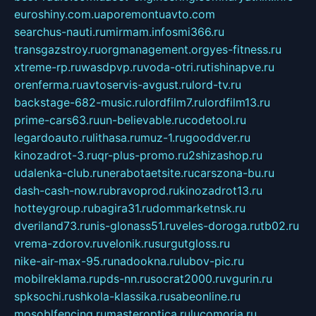
euroshiny.com.ua
poremontuavto.com
searchus-nauti.ru
mirmam.info
smi366.ru
transgazstroy.ru
orgmanagement.org
yes-fitness.ru
xtreme-rp.ru
wasdpvp.ru
voda-otri.ru
tishinapve.ru
orenferma.ru
avtoservis-avgust.ru
lord-tv.ru
backstage-682-music.ru
lordfilm7.ru
lordfilm13.ru
prime-cars63.ru
un-believable.ru
codetool.ru
legardoauto.ru
lithasa.ru
muz-1.ru
gooddver.ru
kinozadrot-3.ru
qr-plus-promo.ru
2shizashop.ru
udalenka-club.ru
nerabotaetsite.ru
carszona-bu.ru
dash-cash-now.ru
bravoprod.ru
kinozadrot13.ru
hotteygroup.ru
bagira31.ru
dommarketnsk.ru
dveriland73.ru
nis-glonass51.ru
veles-doroga.ru
tb02.ru
vrema-zdorov.ru
velonik.ru
surgutgloss.ru
nike-air-max-95.ru
nadookna.ru
lubov-pic.ru
mobilreklama.ru
pds-nn.ru
socrat2000.ru
vgurin.ru
spksochi.ru
shkola-klassika.ru
sabeonline.ru
mosoblfencing.ru
masteroptica.ru
lucomoria.ru