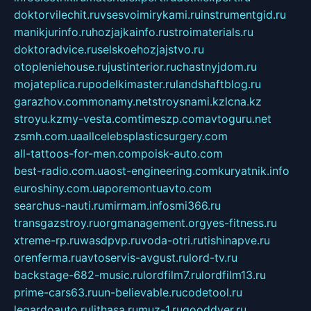
doktorvilechit.ru
vsesvoimirykami.ru
instrumentgid.ru
manikjurinfo.ru
hozjajkainfo.ru
stroimaterials.ru
doktoradvice.ru
selskoehozjajstvo.ru
otopleniehouse.ru
justinterior.ru
chastnyjdom.ru
mojateplica.ru
podelkimaster.ru
landshaftblog.ru
garazhov.com
monamy.net
stroysnami.kz
lcna.kz
stroyu.kz
my-vesta.com
timeszp.com
avtoguru.net
zsmh.com.ua
allcelebsplasticsurgery.com
all-tattoos-for-men.com
poisk-auto.com
best-radio.com.ua
ost-engineering.com
kuryatnik.info
euroshiny.com.ua
poremontuavto.com
searchus-nauti.ru
mirmam.info
smi366.ru
transgazstroy.ru
orgmanagement.org
yes-fitness.ru
xtreme-rp.ru
wasdpvp.ru
voda-otri.ru
tishinapve.ru
orenferma.ru
avtoservis-avgust.ru
lord-tv.ru
backstage-682-music.ru
lordfilm7.ru
lordfilm13.ru
prime-cars63.ru
un-believable.ru
codetool.ru
legardoauto.ru
lithasa.ru
muz-1.ru
gooddver.ru