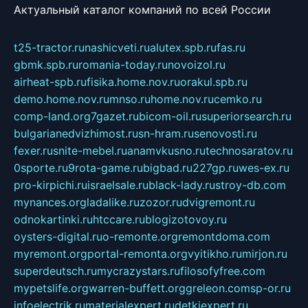
Актуальный каталог компаний по всей России
t25-tractor.ru
nashicveti.ru
alutex.spb.ru
fas.ru
gbmk.spb.ru
romania-today.ru
novoizol.ru
airheat-spb.ru
fisika.home.nov.ru
orakul.spb.ru
demo.home.nov.ru
mnso.ru
home.nov.ru
cemko.ru
comp-land.org
7gazet.ru
bicom-oil.ru
superiorsearch.ru
bulgarianedvizhimost.ru
sn-hram.ru
senovosti.ru
fexer.ru
snite-mebel.ru
anamvkusno.ru
technosaratov.ru
0sporte.ru
9rota-game.ru
bigbad.ru
227gp.ru
wes-ex.ru
pro-kirpichi.ru
israelsale.ru
black-lady.ru
stroy-db.com
mynances.org
ladalike.ru
zozor.ru
dvigremont.ru
odnokartinki.ru
htccare.ru
blogizotovoy.ru
oysters-digital.ru
o-remonte.org
remontdoma.com
myremont.org
portal-remonta.org
vyitikho.ru
mirjon.ru
superdeutsch.ru
mycrazystars.ru
filosofyfree.com
mypetslife.org
warren-buffett.org
greleon.com
sp-or.ru
infoelectrik.ru
materialexpert.ru
detkiexpert.ru