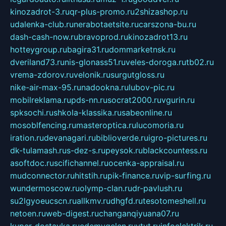
kinozadrot-3.ru
qr-plus-promo.ru
2shizashop.ru
udalenka-club.ru
nerabotaetsite.ru
carszona-bu.ru
dash-cash-now.ru
bravoprod.ru
kinozadrot13.ru
hotteygroup.ru
bagira31.ru
dommarketnsk.ru
dveriland73.ru
nis-glonass51.ru
veles-doroga.ru
tb02.ru
vrema-zdorov.ru
velonik.ru
surgutgloss.ru
nike-air-max-95.ru
nadookna.ru
lubov-pic.ru
mobilreklama.ru
pds-nn.ru
socrat2000.ru
vgurin.ru
spksochi.ru
shkola-klassika.ru
sabeonline.ru
mosoblfencing.ru
masteroptica.ru
lucomoria.ru
iration.ru
devanagari.ru
biblioverde.ru
igro-pictures.ru
dk-tulamash.ru
s-dez-s.ru
peysok.ru
blackcountess.ru
asoftdoc.ru
scifichannel.ru
ocenka-appraisal.ru
mudconnector.ru
hitstih.ru
pik-finance.ru
vip-surfing.ru
wundermoscow.ru
olymp-clan.ru
dr-pavlush.ru
su2lgyoeucscn.ru
allkmv.ru
dhgfd.ru
tesotomeshell.ru
netoen.ru
web-digest.ru
changanqiyuana07.ru