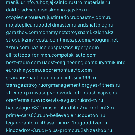
manikjurinfo.ru
hozjajkainfo.ru
stroimaterials.ru
doktoradvice.ru
selskoehozjajstvo.ru
otopleniehouse.ru
justinterior.ru
chastnyjdom.ru
mojateplica.ru
podelkimaster.ru
landshaftblog.ru
garazhov.com
monamy.net
stroysnami.kz
lcna.kz
stroyu.kz
my-vesta.com
timeszp.com
avtoguru.net
zsmh.com.ua
allcelebsplasticsurgery.com
all-tattoos-for-men.com
poisk-auto.com
best-radio.com.ua
ost-engineering.com
kuryatnik.info
euroshiny.com.ua
poremontuavto.com
searchus-nauti.ru
mirmam.info
smi366.ru
transgazstroy.ru
orgmanagement.org
yes-fitness.ru
xtreme-rp.ru
wasdpvp.ru
voda-otri.ru
tishinapve.ru
orenferma.ru
avtoservis-avgust.ru
lord-tv.ru
backstage-682-music.ru
lordfilm7.ru
lordfilm13.ru
prime-cars63.ru
un-believable.ru
codetool.ru
legardoauto.ru
lithasa.ru
muz-1.ru
gooddver.ru
kinozadrot-3.ru
qr-plus-promo.ru
2shizashop.ru