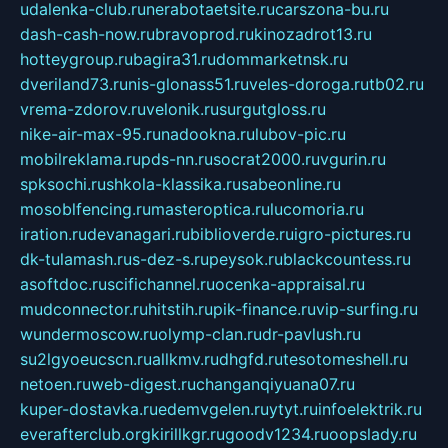
udalenka-club.ru
nerabotaetsite.ru
carszona-bu.ru
dash-cash-now.ru
bravoprod.ru
kinozadrot13.ru
hotteygroup.ru
bagira31.ru
dommarketnsk.ru
dveriland73.ru
nis-glonass51.ru
veles-doroga.ru
tb02.ru
vrema-zdorov.ru
velonik.ru
surgutgloss.ru
nike-air-max-95.ru
nadookna.ru
lubov-pic.ru
mobilreklama.ru
pds-nn.ru
socrat2000.ru
vgurin.ru
spksochi.ru
shkola-klassika.ru
sabeonline.ru
mosoblfencing.ru
masteroptica.ru
lucomoria.ru
iration.ru
devanagari.ru
biblioverde.ru
igro-pictures.ru
dk-tulamash.ru
s-dez-s.ru
peysok.ru
blackcountess.ru
asoftdoc.ru
scifichannel.ru
ocenka-appraisal.ru
mudconnector.ru
hitstih.ru
pik-finance.ru
vip-surfing.ru
wundermoscow.ru
olymp-clan.ru
dr-pavlush.ru
su2lgyoeucscn.ru
allkmv.ru
dhgfd.ru
tesotomeshell.ru
netoen.ru
web-digest.ru
changanqiyuana07.ru
kuper-dostavka.ru
edemvgelen.ru
ytyt.ru
infoelektrik.ru
everafterclub.org
kirillkgr.ru
goodv1234.ru
oopslady.ru