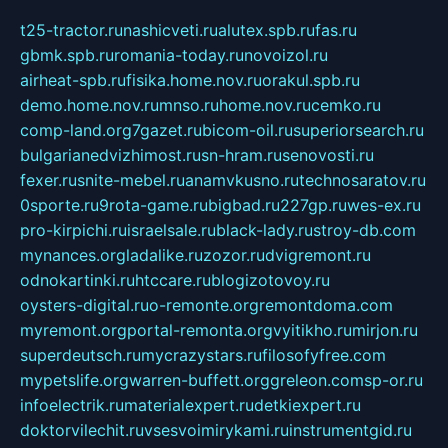
t25-tractor.ru
nashicveti.ru
alutex.spb.ru
fas.ru
gbmk.spb.ru
romania-today.ru
novoizol.ru
airheat-spb.ru
fisika.home.nov.ru
orakul.spb.ru
demo.home.nov.ru
mnso.ru
home.nov.ru
cemko.ru
comp-land.org
7gazet.ru
bicom-oil.ru
superiorsearch.ru
bulgarianedvizhimost.ru
sn-hram.ru
senovosti.ru
fexer.ru
snite-mebel.ru
anamvkusno.ru
technosaratov.ru
0sporte.ru
9rota-game.ru
bigbad.ru
227gp.ru
wes-ex.ru
pro-kirpichi.ru
israelsale.ru
black-lady.ru
stroy-db.com
mynances.org
ladalike.ru
zozor.ru
dvigremont.ru
odnokartinki.ru
htccare.ru
blogizotovoy.ru
oysters-digital.ru
o-remonte.org
remontdoma.com
myremont.org
portal-remonta.org
vyitikho.ru
mirjon.ru
superdeutsch.ru
mycrazystars.ru
filosofyfree.com
mypetslife.org
warren-buffett.org
greleon.com
sp-or.ru
infoelectrik.ru
materialexpert.ru
detkiexpert.ru
doktorvilechit.ru
vsesvoimirykami.ru
instrumentgid.ru