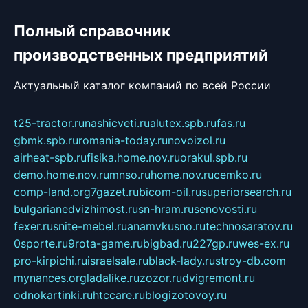
Полный справочник
производственных предприятий
Актуальный каталог компаний по всей России
t25-tractor.ru
nashicveti.ru
alutex.spb.ru
fas.ru
gbmk.spb.ru
romania-today.ru
novoizol.ru
airheat-spb.ru
fisika.home.nov.ru
orakul.spb.ru
demo.home.nov.ru
mnso.ru
home.nov.ru
cemko.ru
comp-land.org
7gazet.ru
bicom-oil.ru
superiorsearch.ru
bulgarianedvizhimost.ru
sn-hram.ru
senovosti.ru
fexer.ru
snite-mebel.ru
anamvkusno.ru
technosaratov.ru
0sporte.ru
9rota-game.ru
bigbad.ru
227gp.ru
wes-ex.ru
pro-kirpichi.ru
israelsale.ru
black-lady.ru
stroy-db.com
mynances.org
ladalike.ru
zozor.ru
dvigremont.ru
odnokartinki.ru
htccare.ru
blogizotovoy.ru