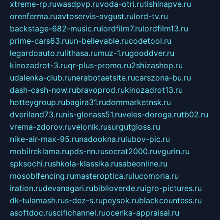
xtreme-rp.ru
wasdpvp.ru
voda-otri.ru
tishinapve.ru
orenferma.ru
avtoservis-avgust.ru
lord-tv.ru
backstage-682-music.ru
lordfilm7.ru
lordfilm13.ru
prime-cars63.ru
un-believable.ru
codetool.ru
legardoauto.ru
lithasa.ru
muz-1.ru
gooddver.ru
kinozadrot-3.ru
qr-plus-promo.ru
2shizashop.ru
udalenka-club.ru
nerabotaetsite.ru
carszona-bu.ru
dash-cash-now.ru
bravoprod.ru
kinozadrot13.ru
hotteygroup.ru
bagira31.ru
dommarketnsk.ru
dveriland73.ru
nis-glonass51.ru
veles-doroga.ru
tb02.ru
vrema-zdorov.ru
velonik.ru
surgutgloss.ru
nike-air-max-95.ru
nadookna.ru
lubov-pic.ru
mobilreklama.ru
pds-nn.ru
socrat2000.ru
vgurin.ru
spksochi.ru
shkola-klassika.ru
sabeonline.ru
mosoblfencing.ru
masteroptica.ru
lucomoria.ru
iration.ru
devanagari.ru
biblioverde.ru
igro-pictures.ru
dk-tulamash.ru
s-dez-s.ru
peysok.ru
blackcountess.ru
asoftdoc.ru
scifichannel.ru
ocenka-appraisal.ru