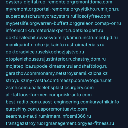
oysters-digital.ru
o-remonte.org
remontdoma.com
myremont.org
portal-remonta.org
vyitikho.ru
mirjon.ru
superdeutsch.ru
mycrazystars.ru
filosofyfree.com
mypetslife.org
warren-buffett.org
greleon.com
sp-or.ru
infoelectrik.ru
materialexpert.ru
detkiexpert.ru
doktorvilechit.ru
vsesvoimirykami.ru
instrumentgid.ru
manikjurinfo.ru
hozjajkainfo.ru
stroimaterials.ru
doktoradvice.ru
selskoehozjajstvo.ru
otopleniehouse.ru
justinterior.ru
chastnyjdom.ru
mojateplica.ru
podelkimaster.ru
landshaftblog.ru
garazhov.com
monamy.net
stroysnami.kz
lcna.kz
stroyu.kz
my-vesta.com
timeszp.com
avtoguru.net
zsmh.com.ua
allcelebsplasticsurgery.com
all-tattoos-for-men.com
poisk-auto.com
best-radio.com.ua
ost-engineering.com
kuryatnik.info
euroshiny.com.ua
poremontuavto.com
searchus-nauti.ru
mirmam.info
smi366.ru
transgazstroy.ru
orgmanagement.org
yes-fitness.ru