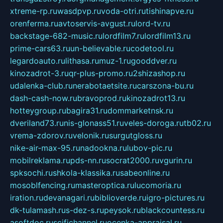
xtreme-rp.ru
wasdpvp.ru
voda-otri.ru
tishinapve.ru
orenferma.ru
avtoservis-avgust.ru
lord-tv.ru
backstage-682-music.ru
lordfilm7.ru
lordfilm13.ru
prime-cars63.ru
un-believable.ru
codetool.ru
legardoauto.ru
lithasa.ru
muz-1.ru
gooddver.ru
kinozadrot-3.ru
qr-plus-promo.ru
2shizashop.ru
udalenka-club.ru
nerabotaetsite.ru
carszona-bu.ru
dash-cash-now.ru
bravoprod.ru
kinozadrot13.ru
hotteygroup.ru
bagira31.ru
dommarketnsk.ru
dveriland73.ru
nis-glonass51.ru
veles-doroga.ru
tb02.ru
vrema-zdorov.ru
velonik.ru
surgutgloss.ru
nike-air-max-95.ru
nadookna.ru
lubov-pic.ru
mobilreklama.ru
pds-nn.ru
socrat2000.ru
vgurin.ru
spksochi.ru
shkola-klassika.ru
sabeonline.ru
mosoblfencing.ru
masteroptica.ru
lucomoria.ru
iration.ru
devanagari.ru
biblioverde.ru
igro-pictures.ru
dk-tulamash.ru
s-dez-s.ru
peysok.ru
blackcountess.ru
asoftdoc.ru
scifichannel.ru
ocenka-appraisal.ru