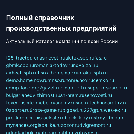
Полный справочник
производственных предприятий
Актуальный каталог компаний по всей России
t25-tractor.ru
nashicveti.ru
alutex.spb.ru
fas.ru
gbmk.spb.ru
romania-today.ru
novoizol.ru
airheat-spb.ru
fisika.home.nov.ru
orakul.spb.ru
demo.home.nov.ru
mnso.ru
home.nov.ru
cemko.ru
comp-land.org
7gazet.ru
bicom-oil.ru
superiorsearch.ru
bulgarianedvizhimost.ru
sn-hram.ru
senovosti.ru
fexer.ru
snite-mebel.ru
anamvkusno.ru
technosaratov.ru
0sporte.ru
9rota-game.ru
bigbad.ru
227gp.ru
wes-ex.ru
pro-kirpichi.ru
israelsale.ru
black-lady.ru
stroy-db.com
mynances.org
ladalike.ru
zozor.ru
dvigremont.ru
odnokartinki.ru
htccare.ru
blogizotovoy.ru