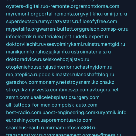
oysters-digital.ru
o-remonte.org
remontdoma.com
myremont.org
portal-remonta.org
vyitikho.ru
mirjon.ru
superdeutsch.ru
mycrazystars.ru
filosofyfree.com
mypetslife.org
warren-buffett.org
greleon.com
sp-or.ru
infoelectrik.ru
materialexpert.ru
detkiexpert.ru
doktorvilechit.ru
vsesvoimirykami.ru
instrumentgid.ru
manikjurinfo.ru
hozjajkainfo.ru
stroimaterials.ru
doktoradvice.ru
selskoehozjajstvo.ru
otopleniehouse.ru
justinterior.ru
chastnyjdom.ru
mojateplica.ru
podelkimaster.ru
landshaftblog.ru
garazhov.com
monamy.net
stroysnami.kz
lcna.kz
stroyu.kz
my-vesta.com
timeszp.com
avtoguru.net
zsmh.com.ua
allcelebsplasticsurgery.com
all-tattoos-for-men.com
poisk-auto.com
best-radio.com.ua
ost-engineering.com
kuryatnik.info
euroshiny.com.ua
poremontuavto.com
searchus-nauti.ru
mirmam.info
smi366.ru
transgazstroy.ru
orgmanagement.org
yes-fitness.ru