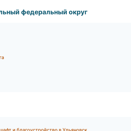
альный федеральный округ
га
афт и благоустройство в Ульяновск