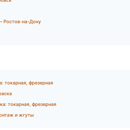
ровск
— Ростов-на-Дону
: токарная, фрезерная
раска
а: токарная, фрезерная
монтаж и жгуты