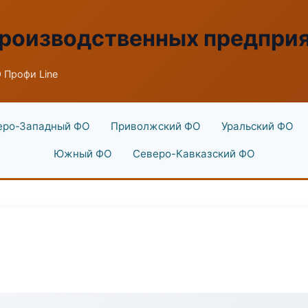
производственных предпри
 Профи Line
еро-Западный ФО
Приволжский ФО
Уральский ФО
Южный ФО
Северо-Кавказский ФО