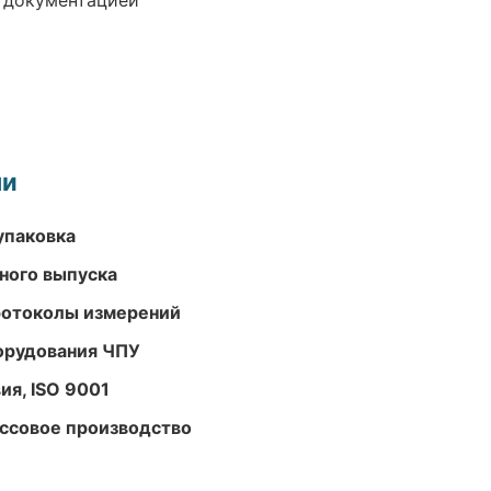
е документацией
ми
упаковка
ного выпуска
ротоколы измерений
орудования ЧПУ
ия, ISO 9001
ассовое производство