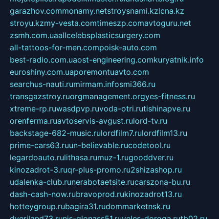
garazhov.com
monamy.net
stroysnami.kz
lcna.kz
stroyu.kz
my-vesta.com
timeszp.com
avtoguru.net
zsmh.com.ua
allcelebsplasticsurgery.com
all-tattoos-for-men.com
poisk-auto.com
best-radio.com.ua
ost-engineering.com
kuryatnik.info
euroshiny.com.ua
poremontuavto.com
searchus-nauti.ru
mirmam.info
smi366.ru
transgazstroy.ru
orgmanagement.org
yes-fitness.ru
xtreme-rp.ru
wasdpvp.ru
voda-otri.ru
tishinapve.ru
orenferma.ru
avtoservis-avgust.ru
lord-tv.ru
backstage-682-music.ru
lordfilm7.ru
lordfilm13.ru
prime-cars63.ru
un-believable.ru
codetool.ru
legardoauto.ru
lithasa.ru
muz-1.ru
gooddver.ru
kinozadrot-3.ru
qr-plus-promo.ru
2shizashop.ru
udalenka-club.ru
nerabotaetsite.ru
carszona-bu.ru
dash-cash-now.ru
bravoprod.ru
kinozadrot13.ru
hotteygroup.ru
bagira31.ru
dommarketnsk.ru
dveriland73.ru
nis-glonass51.ru
veles-doroga.ru
tb02.ru