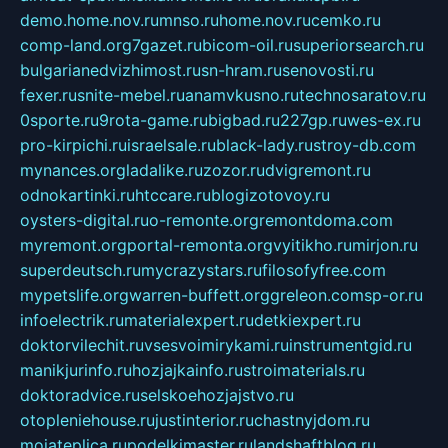
demo.home.nov.ru
mnso.ru
home.nov.ru
cemko.ru
comp-land.org
7gazet.ru
bicom-oil.ru
superiorsearch.ru
bulgarianedvizhimost.ru
sn-hram.ru
senovosti.ru
fexer.ru
snite-mebel.ru
anamvkusno.ru
technosaratov.ru
0sporte.ru
9rota-game.ru
bigbad.ru
227gp.ru
wes-ex.ru
pro-kirpichi.ru
israelsale.ru
black-lady.ru
stroy-db.com
mynances.org
ladalike.ru
zozor.ru
dvigremont.ru
odnokartinki.ru
htccare.ru
blogizotovoy.ru
oysters-digital.ru
o-remonte.org
remontdoma.com
myremont.org
portal-remonta.org
vyitikho.ru
mirjon.ru
superdeutsch.ru
mycrazystars.ru
filosofyfree.com
mypetslife.org
warren-buffett.org
greleon.com
sp-or.ru
infoelectrik.ru
materialexpert.ru
detkiexpert.ru
doktorvilechit.ru
vsesvoimirykami.ru
instrumentgid.ru
manikjurinfo.ru
hozjajkainfo.ru
stroimaterials.ru
doktoradvice.ru
selskoehozjajstvo.ru
otopleniehouse.ru
justinterior.ru
chastnyjdom.ru
mojateplica.ru
podelkimaster.ru
landshaftblog.ru