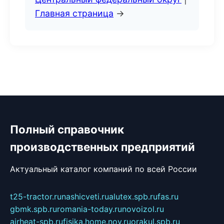
Главная страница
→
Полный справочник
производственных предприятий
Актуальный каталог компаний по всей России
t25-tractor.ru
nashicveti.ru
alutex.spb.ru
fas.ru
gbmk.spb.ru
romania-today.ru
novoizol.ru
airheat-spb.ru
fisika.home.nov.ru
orakul.spb.ru