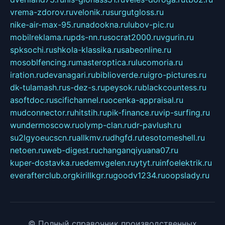
vrema-zdorov.ru
velonik.ru
surgutgloss.ru
nike-air-max-95.ru
nadookna.ru
lubov-pic.ru
mobilreklama.ru
pds-nn.ru
socrat2000.ru
vgurin.ru
spksochi.ru
shkola-klassika.ru
sabeonline.ru
mosoblfencing.ru
masteroptica.ru
lucomoria.ru
iration.ru
devanagari.ru
biblioverde.ru
igro-pictures.ru
dk-tulamash.ru
s-dez-s.ru
peysok.ru
blackcountess.ru
asoftdoc.ru
scifichannel.ru
ocenka-appraisal.ru
mudconnector.ru
hitstih.ru
pik-finance.ru
vip-surfing.ru
wundermoscow.ru
olymp-clan.ru
dr-pavlush.ru
su2lgyoeucscn.ru
allkmv.ru
dhgfd.ru
tesotomeshell.ru
netoen.ru
web-digest.ru
changanqiyuana07.ru
kuper-dostavka.ru
edemvgelen.ru
ytyt.ru
infoelektrik.ru
everafterclub.org
kirillkgr.ru
goodv1234.ru
oopslady.ru
© Полный справочник производственных