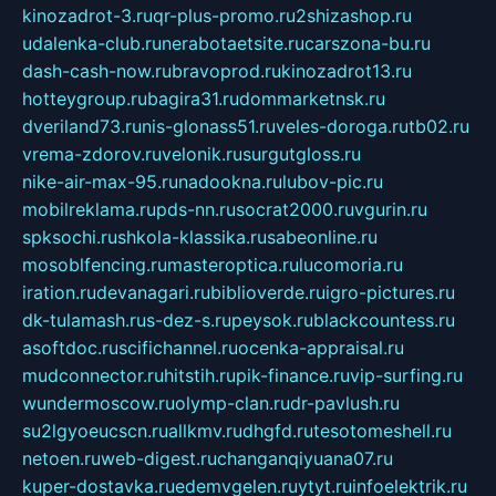
kinozadrot-3.ru
qr-plus-promo.ru
2shizashop.ru
udalenka-club.ru
nerabotaetsite.ru
carszona-bu.ru
dash-cash-now.ru
bravoprod.ru
kinozadrot13.ru
hotteygroup.ru
bagira31.ru
dommarketnsk.ru
dveriland73.ru
nis-glonass51.ru
veles-doroga.ru
tb02.ru
vrema-zdorov.ru
velonik.ru
surgutgloss.ru
nike-air-max-95.ru
nadookna.ru
lubov-pic.ru
mobilreklama.ru
pds-nn.ru
socrat2000.ru
vgurin.ru
spksochi.ru
shkola-klassika.ru
sabeonline.ru
mosoblfencing.ru
masteroptica.ru
lucomoria.ru
iration.ru
devanagari.ru
biblioverde.ru
igro-pictures.ru
dk-tulamash.ru
s-dez-s.ru
peysok.ru
blackcountess.ru
asoftdoc.ru
scifichannel.ru
ocenka-appraisal.ru
mudconnector.ru
hitstih.ru
pik-finance.ru
vip-surfing.ru
wundermoscow.ru
olymp-clan.ru
dr-pavlush.ru
su2lgyoeucscn.ru
allkmv.ru
dhgfd.ru
tesotomeshell.ru
netoen.ru
web-digest.ru
changanqiyuana07.ru
kuper-dostavka.ru
edemvgelen.ru
ytyt.ru
infoelektrik.ru