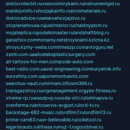
doktorvilechit.ru
vsesvoimirykami.ru
instrumentgid.ru
manikjurinfo.ru
hozjajkainfo.ru
stroimaterials.ru
doktoradvice.ru
selskoehozjajstvo.ru
otopleniehouse.ru
justinterior.ru
chastnyjdom.ru
mojateplica.ru
podelkimaster.ru
landshaftblog.ru
garazhov.com
monamy.net
stroysnami.kz
lcna.kz
stroyu.kz
my-vesta.com
timeszp.com
avtoguru.net
zsmh.com.ua
allcelebsplasticsurgery.com
all-tattoos-for-men.com
poisk-auto.com
best-radio.com.ua
ost-engineering.com
kuryatnik.info
euroshiny.com.ua
poremontuavto.com
searchus-nauti.ru
mirmam.info
smi366.ru
transgazstroy.ru
orgmanagement.org
yes-fitness.ru
xtreme-rp.ru
wasdpvp.ru
voda-otri.ru
tishinapve.ru
orenferma.ru
avtoservis-avgust.ru
lord-tv.ru
backstage-682-music.ru
lordfilm7.ru
lordfilm13.ru
prime-cars63.ru
un-believable.ru
codetool.ru
legardoauto.ru
lithasa.ru
muz-1.ru
gooddver.ru