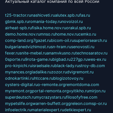
Актуальный каталог компаний по всей России
t25-tractor.ru
nashicveti.ru
alutex.spb.ru
fas.ru
gbmk.spb.ru
romania-today.ru
novoizol.ru
airheat-spb.ru
fisika.home.nov.ru
orakul.spb.ru
demo.home.nov.ru
mnso.ru
home.nov.ru
cemko.ru
comp-land.org
7gazet.ru
bicom-oil.ru
superiorsearch.ru
bulgarianedvizhimost.ru
sn-hram.ru
senovosti.ru
fexer.ru
snite-mebel.ru
anamvkusno.ru
technosaratov.ru
0sporte.ru
9rota-game.ru
bigbad.ru
227gp.ru
wes-ex.ru
pro-kirpichi.ru
israelsale.ru
black-lady.ru
stroy-db.com
mynances.org
ladalike.ru
zozor.ru
dvigremont.ru
odnokartinki.ru
htccare.ru
blogizotovoy.ru
oysters-digital.ru
o-remonte.org
remontdoma.com
myremont.org
portal-remonta.org
vyitikho.ru
mirjon.ru
superdeutsch.ru
mycrazystars.ru
filosofyfree.com
mypetslife.org
warren-buffett.org
greleon.com
sp-or.ru
infoelectrik.ru
materialexpert.ru
detkiexpert.ru