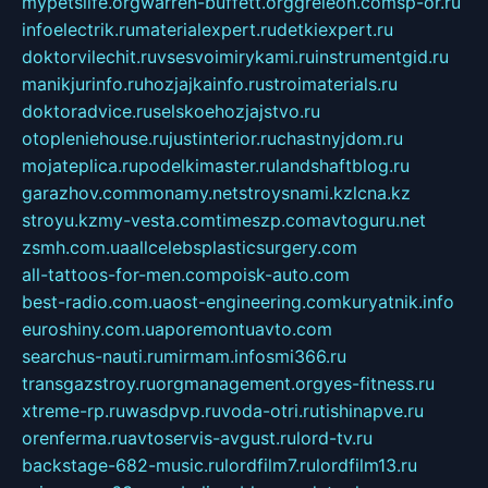
mypetslife.org
warren-buffett.org
greleon.com
sp-or.ru
infoelectrik.ru
materialexpert.ru
detkiexpert.ru
doktorvilechit.ru
vsesvoimirykami.ru
instrumentgid.ru
manikjurinfo.ru
hozjajkainfo.ru
stroimaterials.ru
doktoradvice.ru
selskoehozjajstvo.ru
otopleniehouse.ru
justinterior.ru
chastnyjdom.ru
mojateplica.ru
podelkimaster.ru
landshaftblog.ru
garazhov.com
monamy.net
stroysnami.kz
lcna.kz
stroyu.kz
my-vesta.com
timeszp.com
avtoguru.net
zsmh.com.ua
allcelebsplasticsurgery.com
all-tattoos-for-men.com
poisk-auto.com
best-radio.com.ua
ost-engineering.com
kuryatnik.info
euroshiny.com.ua
poremontuavto.com
searchus-nauti.ru
mirmam.info
smi366.ru
transgazstroy.ru
orgmanagement.org
yes-fitness.ru
xtreme-rp.ru
wasdpvp.ru
voda-otri.ru
tishinapve.ru
orenferma.ru
avtoservis-avgust.ru
lord-tv.ru
backstage-682-music.ru
lordfilm7.ru
lordfilm13.ru