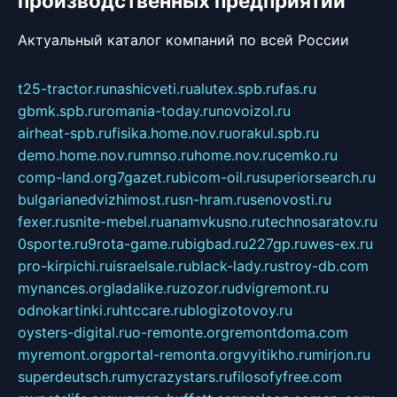
производственных предприятий
Актуальный каталог компаний по всей России
t25-tractor.ru
nashicveti.ru
alutex.spb.ru
fas.ru
gbmk.spb.ru
romania-today.ru
novoizol.ru
airheat-spb.ru
fisika.home.nov.ru
orakul.spb.ru
demo.home.nov.ru
mnso.ru
home.nov.ru
cemko.ru
comp-land.org
7gazet.ru
bicom-oil.ru
superiorsearch.ru
bulgarianedvizhimost.ru
sn-hram.ru
senovosti.ru
fexer.ru
snite-mebel.ru
anamvkusno.ru
technosaratov.ru
0sporte.ru
9rota-game.ru
bigbad.ru
227gp.ru
wes-ex.ru
pro-kirpichi.ru
israelsale.ru
black-lady.ru
stroy-db.com
mynances.org
ladalike.ru
zozor.ru
dvigremont.ru
odnokartinki.ru
htccare.ru
blogizotovoy.ru
oysters-digital.ru
o-remonte.org
remontdoma.com
myremont.org
portal-remonta.org
vyitikho.ru
mirjon.ru
superdeutsch.ru
mycrazystars.ru
filosofyfree.com