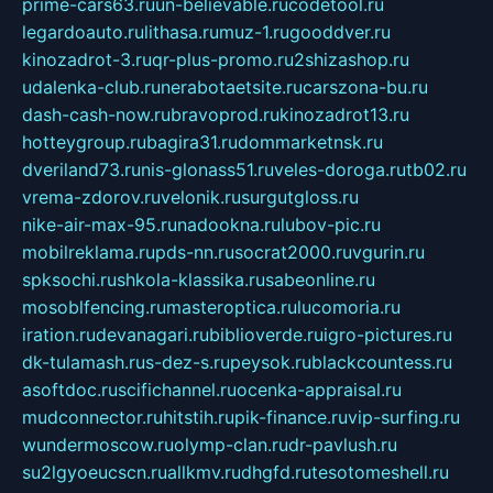
prime-cars63.ru
un-believable.ru
codetool.ru
legardoauto.ru
lithasa.ru
muz-1.ru
gooddver.ru
kinozadrot-3.ru
qr-plus-promo.ru
2shizashop.ru
udalenka-club.ru
nerabotaetsite.ru
carszona-bu.ru
dash-cash-now.ru
bravoprod.ru
kinozadrot13.ru
hotteygroup.ru
bagira31.ru
dommarketnsk.ru
dveriland73.ru
nis-glonass51.ru
veles-doroga.ru
tb02.ru
vrema-zdorov.ru
velonik.ru
surgutgloss.ru
nike-air-max-95.ru
nadookna.ru
lubov-pic.ru
mobilreklama.ru
pds-nn.ru
socrat2000.ru
vgurin.ru
spksochi.ru
shkola-klassika.ru
sabeonline.ru
mosoblfencing.ru
masteroptica.ru
lucomoria.ru
iration.ru
devanagari.ru
biblioverde.ru
igro-pictures.ru
dk-tulamash.ru
s-dez-s.ru
peysok.ru
blackcountess.ru
asoftdoc.ru
scifichannel.ru
ocenka-appraisal.ru
mudconnector.ru
hitstih.ru
pik-finance.ru
vip-surfing.ru
wundermoscow.ru
olymp-clan.ru
dr-pavlush.ru
su2lgyoeucscn.ru
allkmv.ru
dhgfd.ru
tesotomeshell.ru