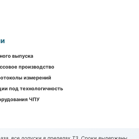
ми
ного выпуска
ассовое производство
ротоколы измерений
ции под технологичность
орудования ЧПУ
аза, все допуски в пределах ТЗ. Сроки выдержаны.