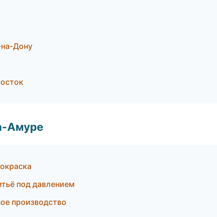
-на-Дону
восток
а-Амуре
 окраска
литьё под давлением
ное производство