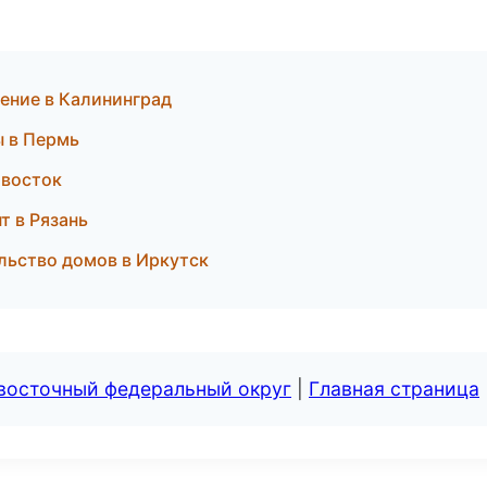
ение в Калининград
ы в Пермь
ивосток
т в Рязань
льство домов в Иркутск
евосточный федеральный округ
|
Главная страница