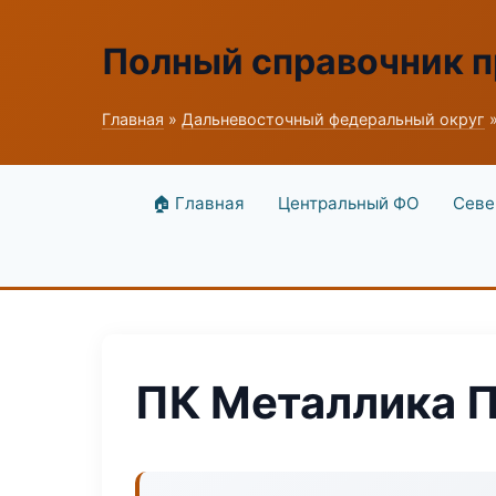
Полный справочник 
Главная
»
Дальневосточный федеральный округ
»
🏠 Главная
Центральный ФО
Севе
ПК Металлика 