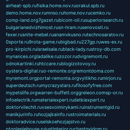
airheat-spb.ru
fisika.home.nov.ru
orakul.spb.ru
demo.home.nov.ru
mnso.ru
home.nov.ru
cemko.ru
comp-land.org
7gazet.ru
bicom-oil.ru
superiorsearch.ru
bulgarianedvizhimost.ru
sn-hram.ru
senovosti.ru
fexer.ru
snite-mebel.ru
anamvkusno.ru
technosaratov.ru
0sporte.ru
9rota-game.ru
bigbad.ru
227gp.ru
wes-ex.ru
pro-kirpichi.ru
israelsale.ru
black-lady.ru
stroy-db.com
mynances.org
ladalike.ru
zozor.ru
dvigremont.ru
odnokartinki.ru
htccare.ru
blogizotovoy.ru
oysters-digital.ru
o-remonte.org
remontdoma.com
myremont.org
portal-remonta.org
vyitikho.ru
mirjon.ru
superdeutsch.ru
mycrazystars.ru
filosofyfree.com
mypetslife.org
warren-buffett.org
greleon.com
sp-or.ru
infoelectrik.ru
materialexpert.ru
detkiexpert.ru
doktorvilechit.ru
vsesvoimirykami.ru
instrumentgid.ru
manikjurinfo.ru
hozjajkainfo.ru
stroimaterials.ru
doktoradvice.ru
selskoehozjajstvo.ru
otopleniehouse.ru
justinterior.ru
chastnyjdom.ru