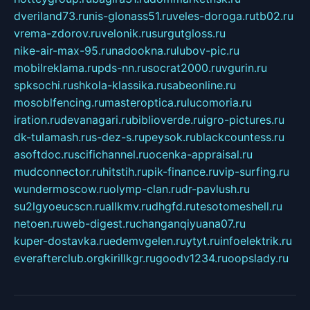
dveriland73.ru
nis-glonass51.ru
veles-doroga.ru
tb02.ru
vrema-zdorov.ru
velonik.ru
surgutgloss.ru
nike-air-max-95.ru
nadookna.ru
lubov-pic.ru
mobilreklama.ru
pds-nn.ru
socrat2000.ru
vgurin.ru
spksochi.ru
shkola-klassika.ru
sabeonline.ru
mosoblfencing.ru
masteroptica.ru
lucomoria.ru
iration.ru
devanagari.ru
biblioverde.ru
igro-pictures.ru
dk-tulamash.ru
s-dez-s.ru
peysok.ru
blackcountess.ru
asoftdoc.ru
scifichannel.ru
ocenka-appraisal.ru
mudconnector.ru
hitstih.ru
pik-finance.ru
vip-surfing.ru
wundermoscow.ru
olymp-clan.ru
dr-pavlush.ru
su2lgyoeucscn.ru
allkmv.ru
dhgfd.ru
tesotomeshell.ru
netoen.ru
web-digest.ru
changanqiyuana07.ru
kuper-dostavka.ru
edemvgelen.ru
ytyt.ru
infoelektrik.ru
everafterclub.org
kirillkgr.ru
goodv1234.ru
oopslady.ru