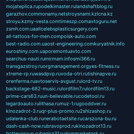
mojateplica.ru
podelkimaster.ru
landshaftblog.ru
garazhov.com
monamy.net
stroysnami.kz
lcna.kz
stroyu.kz
my-vesta.com
timeszp.com
avtoguru.net
zsmh.com.ua
allcelebsplasticsurgery.com
all-tattoos-for-men.com
poisk-auto.com
best-radio.com.ua
ost-engineering.com
kuryatnik.info
euroshiny.com.ua
poremontuavto.com
searchus-nauti.ru
mirmam.info
smi366.ru
transgazstroy.ru
orgmanagement.org
yes-fitness.ru
xtreme-rp.ru
wasdpvp.ru
voda-otri.ru
tishinapve.ru
orenferma.ru
avtoservis-avgust.ru
lord-tv.ru
backstage-682-music.ru
lordfilm7.ru
lordfilm13.ru
prime-cars63.ru
un-believable.ru
codetool.ru
legardoauto.ru
lithasa.ru
muz-1.ru
gooddver.ru
kinozadrot-3.ru
qr-plus-promo.ru
2shizashop.ru
udalenka-club.ru
nerabotaetsite.ru
carszona-bu.ru
dash-cash-now.ru
bravoprod.ru
kinozadrot13.ru
hotteygroup.ru
bagira31.ru
dommarketnsk.ru