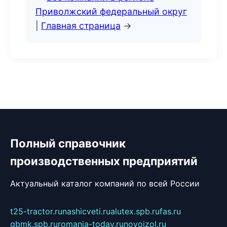
Приволжский федеральный округ
|
Главная страница
→
Полный справочник
производственных предприятий
Актуальный каталог компаний по всей России
t25-tractor.ru
nashicveti.ru
alutex.spb.ru
fas.ru
gbmk.spb.ru
romania-today.ru
novoizol.ru