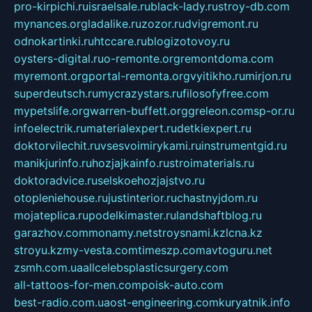
pro-kirpichi.ru
israelsale.ru
black-lady.ru
stroy-db.com
mynances.org
ladalike.ru
zozor.ru
dvigremont.ru
odnokartinki.ru
htccare.ru
blogizotovoy.ru
oysters-digital.ru
o-remonte.org
remontdoma.com
myremont.org
portal-remonta.org
vyitikho.ru
mirjon.ru
superdeutsch.ru
mycrazystars.ru
filosofyfree.com
mypetslife.org
warren-buffett.org
greleon.com
sp-or.ru
infoelectrik.ru
materialexpert.ru
detkiexpert.ru
doktorvilechit.ru
vsesvoimirykami.ru
instrumentgid.ru
manikjurinfo.ru
hozjajkainfo.ru
stroimaterials.ru
doktoradvice.ru
selskoehozjajstvo.ru
otopleniehouse.ru
justinterior.ru
chastnyjdom.ru
mojateplica.ru
podelkimaster.ru
landshaftblog.ru
garazhov.com
monamy.net
stroysnami.kz
lcna.kz
stroyu.kz
my-vesta.com
timeszp.com
avtoguru.net
zsmh.com.ua
allcelebsplasticsurgery.com
all-tattoos-for-men.com
poisk-auto.com
best-radio.com.ua
ost-engineering.com
kuryatnik.info