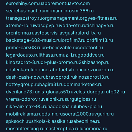
euroshiny.com.ua
poremontuavto.com
searchus-nauti.ru
mirmam.info
smi366.ru
transgazstroy.ru
orgmanagement.org
yes-fitness.ru
xtreme-rp.ru
wasdpvp.ru
voda-otri.ru
tishinapve.ru
orenferma.ru
avtoservis-avgust.ru
lord-tv.ru
backstage-682-music.ru
lordfilm7.ru
lordfilm13.ru
prime-cars63.ru
un-believable.ru
codetool.ru
legardoauto.ru
lithasa.ru
muz-1.ru
gooddver.ru
kinozadrot-3.ru
qr-plus-promo.ru
2shizashop.ru
udalenka-club.ru
nerabotaetsite.ru
carszona-bu.ru
dash-cash-now.ru
bravoprod.ru
kinozadrot13.ru
hotteygroup.ru
bagira31.ru
dommarketnsk.ru
dveriland73.ru
nis-glonass51.ru
veles-doroga.ru
tb02.ru
vrema-zdorov.ru
velonik.ru
surgutgloss.ru
nike-air-max-95.ru
nadookna.ru
lubov-pic.ru
mobilreklama.ru
pds-nn.ru
socrat2000.ru
vgurin.ru
spksochi.ru
shkola-klassika.ru
sabeonline.ru
mosoblfencing.ru
masteroptica.ru
lucomoria.ru