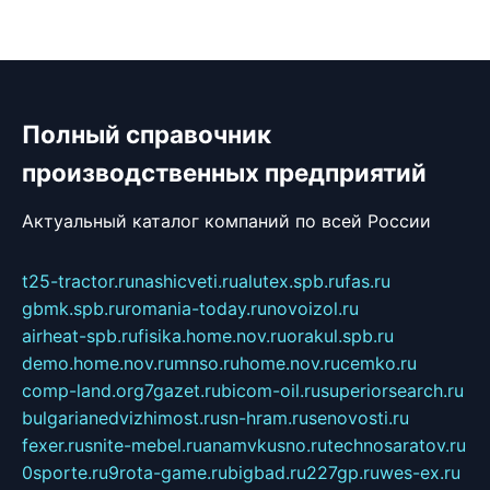
Полный справочник
производственных предприятий
Актуальный каталог компаний по всей России
t25-tractor.ru
nashicveti.ru
alutex.spb.ru
fas.ru
gbmk.spb.ru
romania-today.ru
novoizol.ru
airheat-spb.ru
fisika.home.nov.ru
orakul.spb.ru
demo.home.nov.ru
mnso.ru
home.nov.ru
cemko.ru
comp-land.org
7gazet.ru
bicom-oil.ru
superiorsearch.ru
bulgarianedvizhimost.ru
sn-hram.ru
senovosti.ru
fexer.ru
snite-mebel.ru
anamvkusno.ru
technosaratov.ru
0sporte.ru
9rota-game.ru
bigbad.ru
227gp.ru
wes-ex.ru