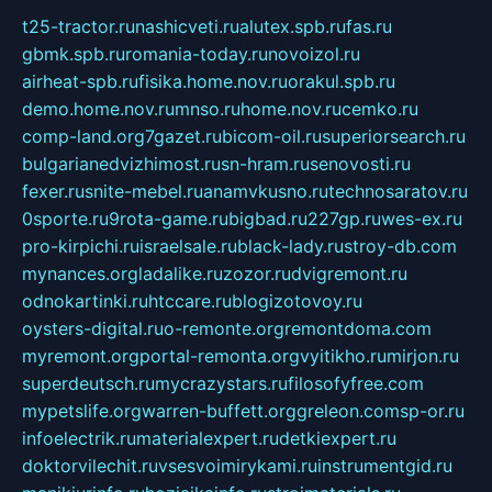
t25-tractor.ru
nashicveti.ru
alutex.spb.ru
fas.ru
gbmk.spb.ru
romania-today.ru
novoizol.ru
airheat-spb.ru
fisika.home.nov.ru
orakul.spb.ru
demo.home.nov.ru
mnso.ru
home.nov.ru
cemko.ru
comp-land.org
7gazet.ru
bicom-oil.ru
superiorsearch.ru
bulgarianedvizhimost.ru
sn-hram.ru
senovosti.ru
fexer.ru
snite-mebel.ru
anamvkusno.ru
technosaratov.ru
0sporte.ru
9rota-game.ru
bigbad.ru
227gp.ru
wes-ex.ru
pro-kirpichi.ru
israelsale.ru
black-lady.ru
stroy-db.com
mynances.org
ladalike.ru
zozor.ru
dvigremont.ru
odnokartinki.ru
htccare.ru
blogizotovoy.ru
oysters-digital.ru
o-remonte.org
remontdoma.com
myremont.org
portal-remonta.org
vyitikho.ru
mirjon.ru
superdeutsch.ru
mycrazystars.ru
filosofyfree.com
mypetslife.org
warren-buffett.org
greleon.com
sp-or.ru
infoelectrik.ru
materialexpert.ru
detkiexpert.ru
doktorvilechit.ru
vsesvoimirykami.ru
instrumentgid.ru