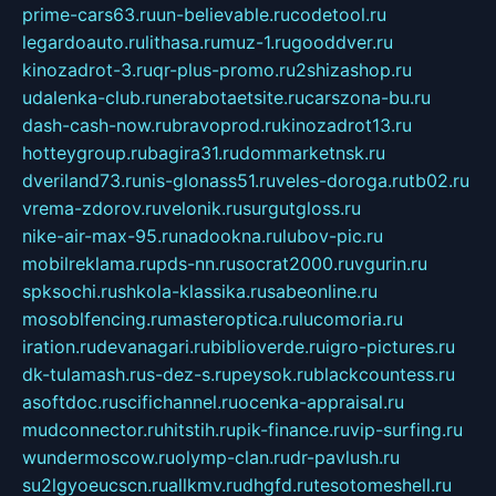
prime-cars63.ru
un-believable.ru
codetool.ru
legardoauto.ru
lithasa.ru
muz-1.ru
gooddver.ru
kinozadrot-3.ru
qr-plus-promo.ru
2shizashop.ru
udalenka-club.ru
nerabotaetsite.ru
carszona-bu.ru
dash-cash-now.ru
bravoprod.ru
kinozadrot13.ru
hotteygroup.ru
bagira31.ru
dommarketnsk.ru
dveriland73.ru
nis-glonass51.ru
veles-doroga.ru
tb02.ru
vrema-zdorov.ru
velonik.ru
surgutgloss.ru
nike-air-max-95.ru
nadookna.ru
lubov-pic.ru
mobilreklama.ru
pds-nn.ru
socrat2000.ru
vgurin.ru
spksochi.ru
shkola-klassika.ru
sabeonline.ru
mosoblfencing.ru
masteroptica.ru
lucomoria.ru
iration.ru
devanagari.ru
biblioverde.ru
igro-pictures.ru
dk-tulamash.ru
s-dez-s.ru
peysok.ru
blackcountess.ru
asoftdoc.ru
scifichannel.ru
ocenka-appraisal.ru
mudconnector.ru
hitstih.ru
pik-finance.ru
vip-surfing.ru
wundermoscow.ru
olymp-clan.ru
dr-pavlush.ru
su2lgyoeucscn.ru
allkmv.ru
dhgfd.ru
tesotomeshell.ru