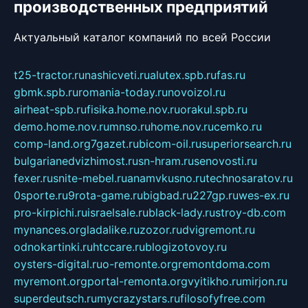
производственных предприятий
Актуальный каталог компаний по всей России
t25-tractor.ru
nashicveti.ru
alutex.spb.ru
fas.ru
gbmk.spb.ru
romania-today.ru
novoizol.ru
airheat-spb.ru
fisika.home.nov.ru
orakul.spb.ru
demo.home.nov.ru
mnso.ru
home.nov.ru
cemko.ru
comp-land.org
7gazet.ru
bicom-oil.ru
superiorsearch.ru
bulgarianedvizhimost.ru
sn-hram.ru
senovosti.ru
fexer.ru
snite-mebel.ru
anamvkusno.ru
technosaratov.ru
0sporte.ru
9rota-game.ru
bigbad.ru
227gp.ru
wes-ex.ru
pro-kirpichi.ru
israelsale.ru
black-lady.ru
stroy-db.com
mynances.org
ladalike.ru
zozor.ru
dvigremont.ru
odnokartinki.ru
htccare.ru
blogizotovoy.ru
oysters-digital.ru
o-remonte.org
remontdoma.com
myremont.org
portal-remonta.org
vyitikho.ru
mirjon.ru
superdeutsch.ru
mycrazystars.ru
filosofyfree.com