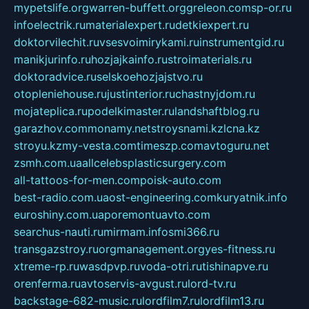
mypetslife.org
warren-buffett.org
greleon.com
sp-or.ru
infoelectrik.ru
materialexpert.ru
detkiexpert.ru
doktorvilechit.ru
vsesvoimirykami.ru
instrumentgid.ru
manikjurinfo.ru
hozjajkainfo.ru
stroimaterials.ru
doktoradvice.ru
selskoehozjajstvo.ru
otopleniehouse.ru
justinterior.ru
chastnyjdom.ru
mojateplica.ru
podelkimaster.ru
landshaftblog.ru
garazhov.com
monamy.net
stroysnami.kz
lcna.kz
stroyu.kz
my-vesta.com
timeszp.com
avtoguru.net
zsmh.com.ua
allcelebsplasticsurgery.com
all-tattoos-for-men.com
poisk-auto.com
best-radio.com.ua
ost-engineering.com
kuryatnik.info
euroshiny.com.ua
poremontuavto.com
searchus-nauti.ru
mirmam.info
smi366.ru
transgazstroy.ru
orgmanagement.org
yes-fitness.ru
xtreme-rp.ru
wasdpvp.ru
voda-otri.ru
tishinapve.ru
orenferma.ru
avtoservis-avgust.ru
lord-tv.ru
backstage-682-music.ru
lordfilm7.ru
lordfilm13.ru