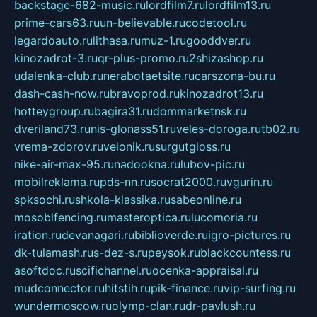
backstage-682-music.ru
lordfilm7.ru
lordfilm13.ru
prime-cars63.ru
un-believable.ru
codetool.ru
legardoauto.ru
lithasa.ru
muz-1.ru
gooddver.ru
kinozadrot-3.ru
qr-plus-promo.ru
2shizashop.ru
udalenka-club.ru
nerabotaetsite.ru
carszona-bu.ru
dash-cash-now.ru
bravoprod.ru
kinozadrot13.ru
hotteygroup.ru
bagira31.ru
dommarketnsk.ru
dveriland73.ru
nis-glonass51.ru
veles-doroga.ru
tb02.ru
vrema-zdorov.ru
velonik.ru
surgutgloss.ru
nike-air-max-95.ru
nadookna.ru
lubov-pic.ru
mobilreklama.ru
pds-nn.ru
socrat2000.ru
vgurin.ru
spksochi.ru
shkola-klassika.ru
sabeonline.ru
mosoblfencing.ru
masteroptica.ru
lucomoria.ru
iration.ru
devanagari.ru
biblioverde.ru
igro-pictures.ru
dk-tulamash.ru
s-dez-s.ru
peysok.ru
blackcountess.ru
asoftdoc.ru
scifichannel.ru
ocenka-appraisal.ru
mudconnector.ru
hitstih.ru
pik-finance.ru
vip-surfing.ru
wundermoscow.ru
olymp-clan.ru
dr-pavlush.ru