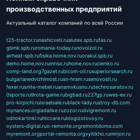
производственных предприятий
Актуальный каталог компаний по всей России
t25-tractor.ru
nashicveti.ru
alutex.spb.ru
fas.ru
gbmk.spb.ru
romania-today.ru
novoizol.ru
airheat-spb.ru
fisika.home.nov.ru
orakul.spb.ru
demo.home.nov.ru
mnso.ru
home.nov.ru
cemko.ru
comp-land.org
7gazet.ru
bicom-oil.ru
superiorsearch.ru
bulgarianedvizhimost.ru
sn-hram.ru
senovosti.ru
fexer.ru
snite-mebel.ru
anamvkusno.ru
technosaratov.ru
0sporte.ru
9rota-game.ru
bigbad.ru
227gp.ru
wes-ex.ru
pro-kirpichi.ru
israelsale.ru
black-lady.ru
stroy-db.com
mynances.org
ladalike.ru
zozor.ru
dvigremont.ru
odnokartinki.ru
htccare.ru
blogizotovoy.ru
oysters-digital.ru
o-remonte.org
remontdoma.com
myremont.org
portal-remonta.org
vyitikho.ru
mirjon.ru