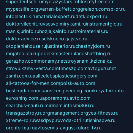
superdeutsch.ru
mycrazystars.ru
filosofyfree.com
mypetslife.org
warren-buffett.org
greleon.com
sp-or.ru
infoelectrik.ru
materialexpert.ru
detkiexpert.ru
doktorvilechit.ru
vsesvoimirykami.ru
instrumentgid.ru
manikjurinfo.ru
hozjajkainfo.ru
stroimaterials.ru
doktoradvice.ru
selskoehozjajstvo.ru
otopleniehouse.ru
justinterior.ru
chastnyjdom.ru
mojateplica.ru
podelkimaster.ru
landshaftblog.ru
garazhov.com
monamy.net
stroysnami.kz
lcna.kz
stroyu.kz
my-vesta.com
timeszp.com
avtoguru.net
zsmh.com.ua
allcelebsplasticsurgery.com
all-tattoos-for-men.com
poisk-auto.com
best-radio.com.ua
ost-engineering.com
kuryatnik.info
euroshiny.com.ua
poremontuavto.com
searchus-nauti.ru
mirmam.info
smi366.ru
transgazstroy.ru
orgmanagement.org
yes-fitness.ru
xtreme-rp.ru
wasdpvp.ru
voda-otri.ru
tishinapve.ru
orenferma.ru
avtoservis-avgust.ru
lord-tv.ru