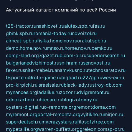
Актуальный каталог компаний по всей России
t25-tractor.ru
nashicveti.ru
alutex.spb.ru
fas.ru
gbmk.spb.ru
romania-today.ru
novoizol.ru
airheat-spb.ru
fisika.home.nov.ru
orakul.spb.ru
demo.home.nov.ru
mnso.ru
home.nov.ru
cemko.ru
comp-land.org
7gazet.ru
bicom-oil.ru
superiorsearch.ru
bulgarianedvizhimost.ru
sn-hram.ru
senovosti.ru
fexer.ru
snite-mebel.ru
anamvkusno.ru
technosaratov.ru
0sporte.ru
9rota-game.ru
bigbad.ru
227gp.ru
wes-ex.ru
pro-kirpichi.ru
israelsale.ru
black-lady.ru
stroy-db.com
mynances.org
ladalike.ru
zozor.ru
dvigremont.ru
odnokartinki.ru
htccare.ru
blogizotovoy.ru
oysters-digital.ru
o-remonte.org
remontdoma.com
myremont.org
portal-remonta.org
vyitikho.ru
mirjon.ru
superdeutsch.ru
mycrazystars.ru
filosofyfree.com
mypetslife.org
warren-buffett.org
greleon.com
sp-or.ru