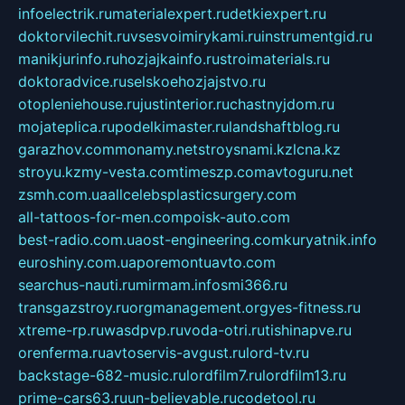
infoelectrik.ru
materialexpert.ru
detkiexpert.ru
doktorvilechit.ru
vsesvoimirykami.ru
instrumentgid.ru
manikjurinfo.ru
hozjajkainfo.ru
stroimaterials.ru
doktoradvice.ru
selskoehozjajstvo.ru
otopleniehouse.ru
justinterior.ru
chastnyjdom.ru
mojateplica.ru
podelkimaster.ru
landshaftblog.ru
garazhov.com
monamy.net
stroysnami.kz
lcna.kz
stroyu.kz
my-vesta.com
timeszp.com
avtoguru.net
zsmh.com.ua
allcelebsplasticsurgery.com
all-tattoos-for-men.com
poisk-auto.com
best-radio.com.ua
ost-engineering.com
kuryatnik.info
euroshiny.com.ua
poremontuavto.com
searchus-nauti.ru
mirmam.info
smi366.ru
transgazstroy.ru
orgmanagement.org
yes-fitness.ru
xtreme-rp.ru
wasdpvp.ru
voda-otri.ru
tishinapve.ru
orenferma.ru
avtoservis-avgust.ru
lord-tv.ru
backstage-682-music.ru
lordfilm7.ru
lordfilm13.ru
prime-cars63.ru
un-believable.ru
codetool.ru