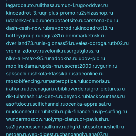
legardoauto.ru
lithasa.ru
muz-1.ru
gooddver.ru
kinozadrot-3.ru
qr-plus-promo.ru
2shizashop.ru
udalenka-club.ru
nerabotaetsite.ru
carszona-bu.ru
dash-cash-now.ru
bravoprod.ru
kinozadrot13.ru
hotteygroup.ru
bagira31.ru
dommarketnsk.ru
dveriland73.ru
nis-glonass51.ru
veles-doroga.ru
tb02.ru
vrema-zdorov.ru
velonik.ru
surgutgloss.ru
nike-air-max-95.ru
nadookna.ru
lubov-pic.ru
mobilreklama.ru
pds-nn.ru
socrat2000.ru
vgurin.ru
spksochi.ru
shkola-klassika.ru
sabeonline.ru
mosoblfencing.ru
masteroptica.ru
lucomoria.ru
iration.ru
devanagari.ru
biblioverde.ru
igro-pictures.ru
dk-tulamash.ru
s-dez-s.ru
peysok.ru
blackcountess.ru
asoftdoc.ru
scifichannel.ru
ocenka-appraisal.ru
mudconnector.ru
hitstih.ru
pik-finance.ru
vip-surfing.ru
wundermoscow.ru
olymp-clan.ru
dr-pavlush.ru
su2lgyoeucscn.ru
allkmv.ru
dhgfd.ru
tesotomeshell.ru
netoen.ru
web-digest.ru
changanqiyuana07.ru