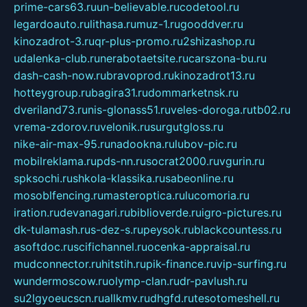
prime-cars63.ru
un-believable.ru
codetool.ru
legardoauto.ru
lithasa.ru
muz-1.ru
gooddver.ru
kinozadrot-3.ru
qr-plus-promo.ru
2shizashop.ru
udalenka-club.ru
nerabotaetsite.ru
carszona-bu.ru
dash-cash-now.ru
bravoprod.ru
kinozadrot13.ru
hotteygroup.ru
bagira31.ru
dommarketnsk.ru
dveriland73.ru
nis-glonass51.ru
veles-doroga.ru
tb02.ru
vrema-zdorov.ru
velonik.ru
surgutgloss.ru
nike-air-max-95.ru
nadookna.ru
lubov-pic.ru
mobilreklama.ru
pds-nn.ru
socrat2000.ru
vgurin.ru
spksochi.ru
shkola-klassika.ru
sabeonline.ru
mosoblfencing.ru
masteroptica.ru
lucomoria.ru
iration.ru
devanagari.ru
biblioverde.ru
igro-pictures.ru
dk-tulamash.ru
s-dez-s.ru
peysok.ru
blackcountess.ru
asoftdoc.ru
scifichannel.ru
ocenka-appraisal.ru
mudconnector.ru
hitstih.ru
pik-finance.ru
vip-surfing.ru
wundermoscow.ru
olymp-clan.ru
dr-pavlush.ru
su2lgyoeucscn.ru
allkmv.ru
dhgfd.ru
tesotomeshell.ru