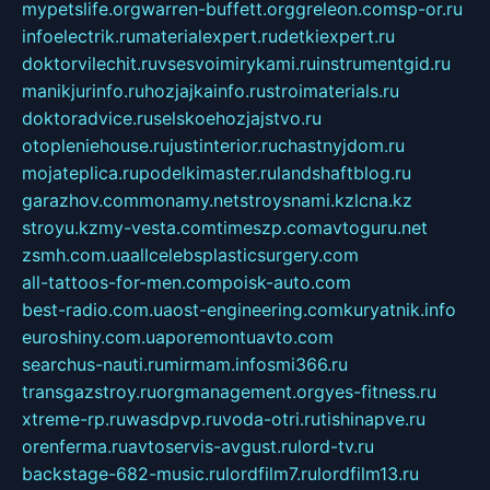
mypetslife.org
warren-buffett.org
greleon.com
sp-or.ru
infoelectrik.ru
materialexpert.ru
detkiexpert.ru
doktorvilechit.ru
vsesvoimirykami.ru
instrumentgid.ru
manikjurinfo.ru
hozjajkainfo.ru
stroimaterials.ru
doktoradvice.ru
selskoehozjajstvo.ru
otopleniehouse.ru
justinterior.ru
chastnyjdom.ru
mojateplica.ru
podelkimaster.ru
landshaftblog.ru
garazhov.com
monamy.net
stroysnami.kz
lcna.kz
stroyu.kz
my-vesta.com
timeszp.com
avtoguru.net
zsmh.com.ua
allcelebsplasticsurgery.com
all-tattoos-for-men.com
poisk-auto.com
best-radio.com.ua
ost-engineering.com
kuryatnik.info
euroshiny.com.ua
poremontuavto.com
searchus-nauti.ru
mirmam.info
smi366.ru
transgazstroy.ru
orgmanagement.org
yes-fitness.ru
xtreme-rp.ru
wasdpvp.ru
voda-otri.ru
tishinapve.ru
orenferma.ru
avtoservis-avgust.ru
lord-tv.ru
backstage-682-music.ru
lordfilm7.ru
lordfilm13.ru