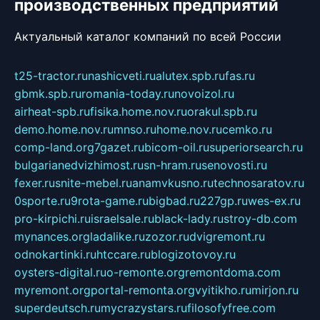
производственных предприятий
Актуальный каталог компаний по всей России
t25-tractor.ru
nashicveti.ru
alutex.spb.ru
fas.ru
gbmk.spb.ru
romania-today.ru
novoizol.ru
airheat-spb.ru
fisika.home.nov.ru
orakul.spb.ru
demo.home.nov.ru
mnso.ru
home.nov.ru
cemko.ru
comp-land.org
7gazet.ru
bicom-oil.ru
superiorsearch.ru
bulgarianedvizhimost.ru
sn-hram.ru
senovosti.ru
fexer.ru
snite-mebel.ru
anamvkusno.ru
technosaratov.ru
0sporte.ru
9rota-game.ru
bigbad.ru
227gp.ru
wes-ex.ru
pro-kirpichi.ru
israelsale.ru
black-lady.ru
stroy-db.com
mynances.org
ladalike.ru
zozor.ru
dvigremont.ru
odnokartinki.ru
htccare.ru
blogizotovoy.ru
oysters-digital.ru
o-remonte.org
remontdoma.com
myremont.org
portal-remonta.org
vyitikho.ru
mirjon.ru
superdeutsch.ru
mycrazystars.ru
filosofyfree.com