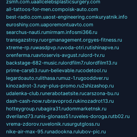
zsmh.com.ua
allcelebsplasticsurgery.com
all-tattoos-for-men.com
poisk-auto.com
best-radio.com.ua
ost-engineering.com
kuryatnik.info
euroshiny.com.ua
poremontuavto.com
searchus-nauti.ru
mirmam.info
smi366.ru
transgazstroy.ru
orgmanagement.org
yes-fitness.ru
xtreme-rp.ru
wasdpvp.ru
voda-otri.ru
tishinapve.ru
orenferma.ru
avtoservis-avgust.ru
lord-tv.ru
backstage-682-music.ru
lordfilm7.ru
lordfilm13.ru
prime-cars63.ru
un-believable.ru
codetool.ru
legardoauto.ru
lithasa.ru
muz-1.ru
gooddver.ru
kinozadrot-3.ru
qr-plus-promo.ru
2shizashop.ru
udalenka-club.ru
nerabotaetsite.ru
carszona-bu.ru
dash-cash-now.ru
bravoprod.ru
kinozadrot13.ru
hotteygroup.ru
bagira31.ru
dommarketnsk.ru
dveriland73.ru
nis-glonass51.ru
veles-doroga.ru
tb02.ru
vrema-zdorov.ru
velonik.ru
surgutgloss.ru
nike-air-max-95.ru
nadookna.ru
lubov-pic.ru