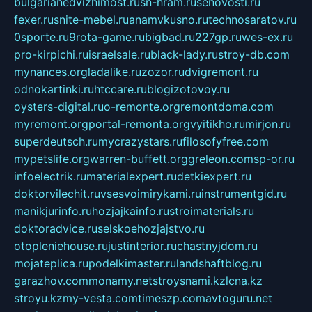
bulgarianedvizhimost.ru
sn-hram.ru
senovosti.ru
fexer.ru
snite-mebel.ru
anamvkusno.ru
technosaratov.ru
0sporte.ru
9rota-game.ru
bigbad.ru
227gp.ru
wes-ex.ru
pro-kirpichi.ru
israelsale.ru
black-lady.ru
stroy-db.com
mynances.org
ladalike.ru
zozor.ru
dvigremont.ru
odnokartinki.ru
htccare.ru
blogizotovoy.ru
oysters-digital.ru
o-remonte.org
remontdoma.com
myremont.org
portal-remonta.org
vyitikho.ru
mirjon.ru
superdeutsch.ru
mycrazystars.ru
filosofyfree.com
mypetslife.org
warren-buffett.org
greleon.com
sp-or.ru
infoelectrik.ru
materialexpert.ru
detkiexpert.ru
doktorvilechit.ru
vsesvoimirykami.ru
instrumentgid.ru
manikjurinfo.ru
hozjajkainfo.ru
stroimaterials.ru
doktoradvice.ru
selskoehozjajstvo.ru
otopleniehouse.ru
justinterior.ru
chastnyjdom.ru
mojateplica.ru
podelkimaster.ru
landshaftblog.ru
garazhov.com
monamy.net
stroysnami.kz
lcna.kz
stroyu.kz
my-vesta.com
timeszp.com
avtoguru.net