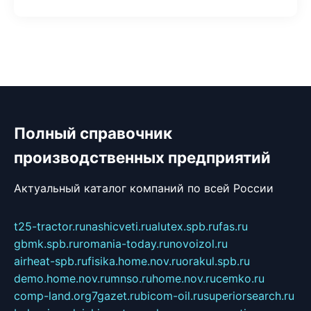
Полный справочник
производственных предприятий
Актуальный каталог компаний по всей России
t25-tractor.ru
nashicveti.ru
alutex.spb.ru
fas.ru
gbmk.spb.ru
romania-today.ru
novoizol.ru
airheat-spb.ru
fisika.home.nov.ru
orakul.spb.ru
demo.home.nov.ru
mnso.ru
home.nov.ru
cemko.ru
comp-land.org
7gazet.ru
bicom-oil.ru
superiorsearch.ru