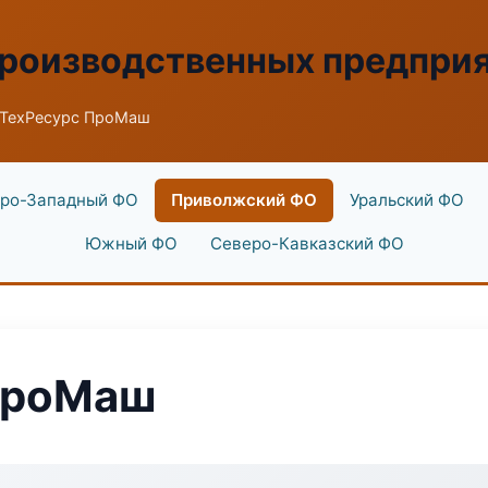
производственных предпри
 ТехРесурс ПроМаш
ро-Западный ФО
Приволжский ФО
Уральский ФО
Южный ФО
Северо-Кавказский ФО
ПроМаш