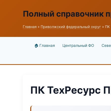
Полный справочник 
Главная
»
Приволжский федеральный округ
» ПК
🏠 Главная
Центральный ФО
Севе
ПК ТехРесурс 