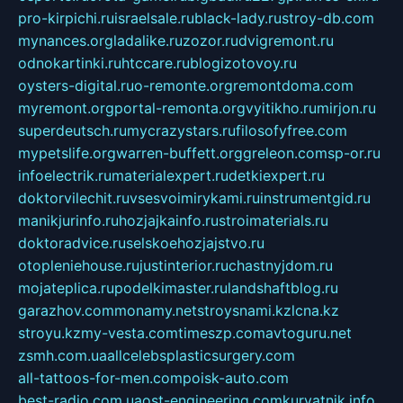
pro-kirpichi.ru
israelsale.ru
black-lady.ru
stroy-db.com
mynances.org
ladalike.ru
zozor.ru
dvigremont.ru
odnokartinki.ru
htccare.ru
blogizotovoy.ru
oysters-digital.ru
o-remonte.org
remontdoma.com
myremont.org
portal-remonta.org
vyitikho.ru
mirjon.ru
superdeutsch.ru
mycrazystars.ru
filosofyfree.com
mypetslife.org
warren-buffett.org
greleon.com
sp-or.ru
infoelectrik.ru
materialexpert.ru
detkiexpert.ru
doktorvilechit.ru
vsesvoimirykami.ru
instrumentgid.ru
manikjurinfo.ru
hozjajkainfo.ru
stroimaterials.ru
doktoradvice.ru
selskoehozjajstvo.ru
otopleniehouse.ru
justinterior.ru
chastnyjdom.ru
mojateplica.ru
podelkimaster.ru
landshaftblog.ru
garazhov.com
monamy.net
stroysnami.kz
lcna.kz
stroyu.kz
my-vesta.com
timeszp.com
avtoguru.net
zsmh.com.ua
allcelebsplasticsurgery.com
all-tattoos-for-men.com
poisk-auto.com
best-radio.com.ua
ost-engineering.com
kuryatnik.info