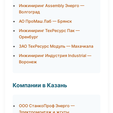
Инжиниринг Assembly Энерго —
Волгоград
АО ПроМаш Лаб — Брянск
Инжиниринг ТехРесурс Пак —
Оренбург
ЗАО ТехРесурс Модуль — Махачкала
Инжиниринг Индустрия Industrial —
Воронеж
Компании в Казань
ООО СтанкоПроф Энерго —
Электромонтаж и жгуты