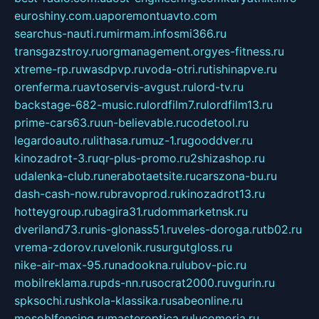
euroshiny.com.ua
poremontuavto.com
searchus-nauti.ru
mirmam.info
smi366.ru
transgazstroy.ru
orgmanagement.org
yes-fitness.ru
xtreme-rp.ru
wasdpvp.ru
voda-otri.ru
tishinapve.ru
orenferma.ru
avtoservis-avgust.ru
lord-tv.ru
backstage-682-music.ru
lordfilm7.ru
lordfilm13.ru
prime-cars63.ru
un-believable.ru
codetool.ru
legardoauto.ru
lithasa.ru
muz-1.ru
gooddver.ru
kinozadrot-3.ru
qr-plus-promo.ru
2shizashop.ru
udalenka-club.ru
nerabotaetsite.ru
carszona-bu.ru
dash-cash-now.ru
bravoprod.ru
kinozadrot13.ru
hotteygroup.ru
bagira31.ru
dommarketnsk.ru
dveriland73.ru
nis-glonass51.ru
veles-doroga.ru
tb02.ru
vrema-zdorov.ru
velonik.ru
surgutgloss.ru
nike-air-max-95.ru
nadookna.ru
lubov-pic.ru
mobilreklama.ru
pds-nn.ru
socrat2000.ru
vgurin.ru
spksochi.ru
shkola-klassika.ru
sabeonline.ru
mosoblfencing.ru
masteroptica.ru
lucomoria.ru