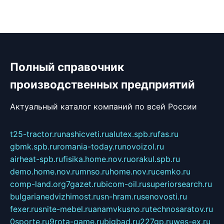
Полный справочник
производственных предприятий
Актуальный каталог компаний по всей России
t25-tractor.ru
nashicveti.ru
alutex.spb.ru
fas.ru
gbmk.spb.ru
romania-today.ru
novoizol.ru
airheat-spb.ru
fisika.home.nov.ru
orakul.spb.ru
demo.home.nov.ru
mnso.ru
home.nov.ru
cemko.ru
comp-land.org
7gazet.ru
bicom-oil.ru
superiorsearch.ru
bulgarianedvizhimost.ru
sn-hram.ru
senovosti.ru
fexer.ru
snite-mebel.ru
anamvkusno.ru
technosaratov.ru
0sporte.ru
9rota-game.ru
bigbad.ru
227gp.ru
wes-ex.ru