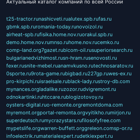
Актуальный каталог компаний по всей России
t25-tractor.ru
nashicveti.ru
alutex.spb.ru
fas.ru
gbmk.spb.ru
romania-today.ru
novoizol.ru
airheat-spb.ru
fisika.home.nov.ru
orakul.spb.ru
demo.home.nov.ru
mnso.ru
home.nov.ru
cemko.ru
comp-land.org
7gazet.ru
bicom-oil.ru
superiorsearch.ru
bulgarianedvizhimost.ru
sn-hram.ru
senovosti.ru
fexer.ru
snite-mebel.ru
anamvkusno.ru
technosaratov.ru
0sporte.ru
9rota-game.ru
bigbad.ru
227gp.ru
wes-ex.ru
pro-kirpichi.ru
israelsale.ru
black-lady.ru
stroy-db.com
mynances.org
ladalike.ru
zozor.ru
dvigremont.ru
odnokartinki.ru
htccare.ru
blogizotovoy.ru
oysters-digital.ru
o-remonte.org
remontdoma.com
myremont.org
portal-remonta.org
vyitikho.ru
mirjon.ru
superdeutsch.ru
mycrazystars.ru
filosofyfree.com
mypetslife.org
warren-buffett.org
greleon.com
sp-or.ru
infoelectrik.ru
materialexpert.ru
detkiexpert.ru