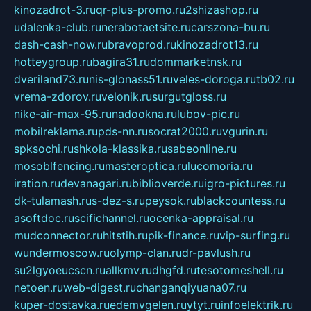
kinozadrot-3.ru
qr-plus-promo.ru
2shizashop.ru
udalenka-club.ru
nerabotaetsite.ru
carszona-bu.ru
dash-cash-now.ru
bravoprod.ru
kinozadrot13.ru
hotteygroup.ru
bagira31.ru
dommarketnsk.ru
dveriland73.ru
nis-glonass51.ru
veles-doroga.ru
tb02.ru
vrema-zdorov.ru
velonik.ru
surgutgloss.ru
nike-air-max-95.ru
nadookna.ru
lubov-pic.ru
mobilreklama.ru
pds-nn.ru
socrat2000.ru
vgurin.ru
spksochi.ru
shkola-klassika.ru
sabeonline.ru
mosoblfencing.ru
masteroptica.ru
lucomoria.ru
iration.ru
devanagari.ru
biblioverde.ru
igro-pictures.ru
dk-tulamash.ru
s-dez-s.ru
peysok.ru
blackcountess.ru
asoftdoc.ru
scifichannel.ru
ocenka-appraisal.ru
mudconnector.ru
hitstih.ru
pik-finance.ru
vip-surfing.ru
wundermoscow.ru
olymp-clan.ru
dr-pavlush.ru
su2lgyoeucscn.ru
allkmv.ru
dhgfd.ru
tesotomeshell.ru
netoen.ru
web-digest.ru
changanqiyuana07.ru
kuper-dostavka.ru
edemvgelen.ru
ytyt.ru
infoelektrik.ru