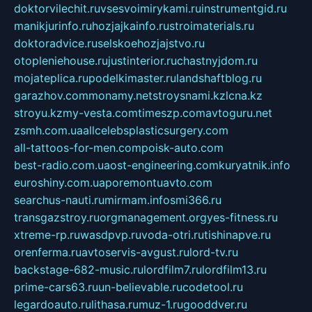
doktorvilechit.ru
vsesvoimirykami.ru
instrumentgid.ru
manikjurinfo.ru
hozjajkainfo.ru
stroimaterials.ru
doktoradvice.ru
selskoehozjajstvo.ru
otopleniehouse.ru
justinterior.ru
chastnyjdom.ru
mojateplica.ru
podelkimaster.ru
landshaftblog.ru
garazhov.com
monamy.net
stroysnami.kz
lcna.kz
stroyu.kz
my-vesta.com
timeszp.com
avtoguru.net
zsmh.com.ua
allcelebsplasticsurgery.com
all-tattoos-for-men.com
poisk-auto.com
best-radio.com.ua
ost-engineering.com
kuryatnik.info
euroshiny.com.ua
poremontuavto.com
searchus-nauti.ru
mirmam.info
smi366.ru
transgazstroy.ru
orgmanagement.org
yes-fitness.ru
xtreme-rp.ru
wasdpvp.ru
voda-otri.ru
tishinapve.ru
orenferma.ru
avtoservis-avgust.ru
lord-tv.ru
backstage-682-music.ru
lordfilm7.ru
lordfilm13.ru
prime-cars63.ru
un-believable.ru
codetool.ru
legardoauto.ru
lithasa.ru
muz-1.ru
gooddver.ru