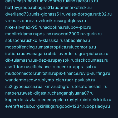
dash-cash-now.ru
bravoprod.ru
kinozadrot13.ru
hotteygroup.ru
bagira31.ru
dommarketnsk.ru
dveriland73.ru
nis-glonass51.ru
veles-doroga.ru
tb02.ru
vrema-zdorov.ru
velonik.ru
surgutgloss.ru
nike-air-max-95.ru
nadookna.ru
lubov-pic.ru
mobilreklama.ru
pds-nn.ru
socrat2000.ru
vgurin.ru
spksochi.ru
shkola-klassika.ru
sabeonline.ru
mosoblfencing.ru
masteroptica.ru
lucomoria.ru
iration.ru
devanagari.ru
biblioverde.ru
igro-pictures.ru
dk-tulamash.ru
s-dez-s.ru
peysok.ru
blackcountess.ru
asoftdoc.ru
scifichannel.ru
ocenka-appraisal.ru
mudconnector.ru
hitstih.ru
pik-finance.ru
vip-surfing.ru
wundermoscow.ru
olymp-clan.ru
dr-pavlush.ru
su2lgyoeucscn.ru
allkmv.ru
dhgfd.ru
tesotomeshell.ru
netoen.ru
web-digest.ru
changanqiyuana07.ru
kuper-dostavka.ru
edemvgelen.ru
ytyt.ru
infoelektrik.ru
everafterclub.org
kirillkgr.ru
goodv1234.ru
oopslady.ru