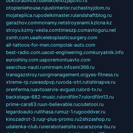
doktoradvice.ru
selskoehozjajstvo.ru
otopleniehouse.ru
justinterior.ru
chastnyjdom.ru
mojateplica.ru
podelkimaster.ru
landshaftblog.ru
garazhov.com
monamy.net
stroysnami.kz
lcna.kz
stroyu.kz
my-vesta.com
timeszp.com
avtoguru.net
zsmh.com.ua
allcelebsplasticsurgery.com
all-tattoos-for-men.com
poisk-auto.com
best-radio.com.ua
ost-engineering.com
kuryatnik.info
euroshiny.com.ua
poremontuavto.com
searchus-nauti.ru
mirmam.info
smi366.ru
transgazstroy.ru
orgmanagement.org
yes-fitness.ru
xtreme-rp.ru
wasdpvp.ru
voda-otri.ru
tishinapve.ru
orenferma.ru
avtoservis-avgust.ru
lord-tv.ru
backstage-682-music.ru
lordfilm7.ru
lordfilm13.ru
prime-cars63.ru
un-believable.ru
codetool.ru
legardoauto.ru
lithasa.ru
muz-1.ru
gooddver.ru
kinozadrot-3.ru
qr-plus-promo.ru
2shizashop.ru
udalenka-club.ru
nerabotaetsite.ru
carszona-bu.ru