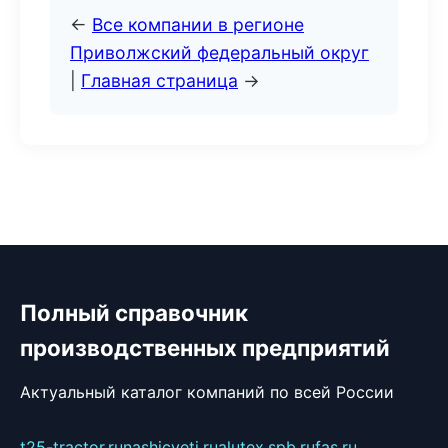
←
Все компании в регионе
Приволжский федеральный округ
|
Главная страница
→
Полный справочник
производственных предприятий
Актуальный каталог компаний по всей России
t25-tractor.ru
nashicveti.ru
alutex.spb.ru
fas.ru