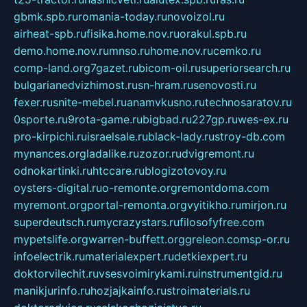
gbmk.spb.ru
romania-today.ru
novoizol.ru
airheat-spb.ru
fisika.home.nov.ru
orakul.spb.ru
demo.home.nov.ru
mnso.ru
home.nov.ru
cemko.ru
comp-land.org
7gazet.ru
bicom-oil.ru
superiorsearch.ru
bulgarianedvizhimost.ru
sn-hram.ru
senovosti.ru
fexer.ru
snite-mebel.ru
anamvkusno.ru
technosaratov.ru
0sporte.ru
9rota-game.ru
bigbad.ru
227gp.ru
wes-ex.ru
pro-kirpichi.ru
israelsale.ru
black-lady.ru
stroy-db.com
mynances.org
ladalike.ru
zozor.ru
dvigremont.ru
odnokartinki.ru
htccare.ru
blogizotovoy.ru
oysters-digital.ru
o-remonte.org
remontdoma.com
myremont.org
portal-remonta.org
vyitikho.ru
mirjon.ru
superdeutsch.ru
mycrazystars.ru
filosofyfree.com
mypetslife.org
warren-buffett.org
greleon.com
sp-or.ru
infoelectrik.ru
materialexpert.ru
detkiexpert.ru
doktorvilechit.ru
vsesvoimirykami.ru
instrumentgid.ru
manikjurinfo.ru
hozjajkainfo.ru
stroimaterials.ru