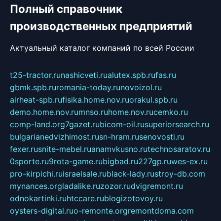
Полный справочник
производственных предприятий
Актуальный каталог компаний по всей России
t25-tractor.ru
nashicveti.ru
alutex.spb.ru
fas.ru
gbmk.spb.ru
romania-today.ru
novoizol.ru
airheat-spb.ru
fisika.home.nov.ru
orakul.spb.ru
demo.home.nov.ru
mnso.ru
home.nov.ru
cemko.ru
comp-land.org
7gazet.ru
bicom-oil.ru
superiorsearch.ru
bulgarianedvizhimost.ru
sn-hram.ru
senovosti.ru
fexer.ru
snite-mebel.ru
anamvkusno.ru
technosaratov.ru
0sporte.ru
9rota-game.ru
bigbad.ru
227gp.ru
wes-ex.ru
pro-kirpichi.ru
israelsale.ru
black-lady.ru
stroy-db.com
mynances.org
ladalike.ru
zozor.ru
dvigremont.ru
odnokartinki.ru
htccare.ru
blogizotovoy.ru
oysters-digital.ru
o-remonte.org
remontdoma.com