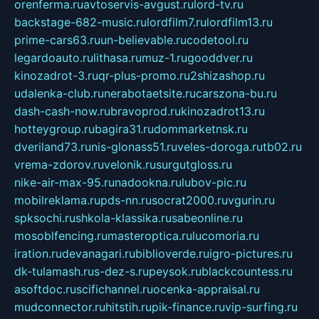
orenferma.ru
avtoservis-avgust.ru
lord-tv.ru
backstage-682-music.ru
lordfilm7.ru
lordfilm13.ru
prime-cars63.ru
un-believable.ru
codetool.ru
legardoauto.ru
lithasa.ru
muz-1.ru
gooddver.ru
kinozadrot-3.ru
qr-plus-promo.ru
2shizashop.ru
udalenka-club.ru
nerabotaetsite.ru
carszona-bu.ru
dash-cash-now.ru
bravoprod.ru
kinozadrot13.ru
hotteygroup.ru
bagira31.ru
dommarketnsk.ru
dveriland73.ru
nis-glonass51.ru
veles-doroga.ru
tb02.ru
vrema-zdorov.ru
velonik.ru
surgutgloss.ru
nike-air-max-95.ru
nadookna.ru
lubov-pic.ru
mobilreklama.ru
pds-nn.ru
socrat2000.ru
vgurin.ru
spksochi.ru
shkola-klassika.ru
sabeonline.ru
mosoblfencing.ru
masteroptica.ru
lucomoria.ru
iration.ru
devanagari.ru
biblioverde.ru
igro-pictures.ru
dk-tulamash.ru
s-dez-s.ru
peysok.ru
blackcountess.ru
asoftdoc.ru
scifichannel.ru
ocenka-appraisal.ru
mudconnector.ru
hitstih.ru
pik-finance.ru
vip-surfing.ru