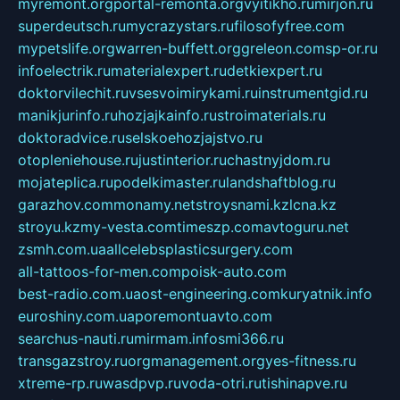
myremont.org
portal-remonta.org
vyitikho.ru
mirjon.ru
superdeutsch.ru
mycrazystars.ru
filosofyfree.com
mypetslife.org
warren-buffett.org
greleon.com
sp-or.ru
infoelectrik.ru
materialexpert.ru
detkiexpert.ru
doktorvilechit.ru
vsesvoimirykami.ru
instrumentgid.ru
manikjurinfo.ru
hozjajkainfo.ru
stroimaterials.ru
doktoradvice.ru
selskoehozjajstvo.ru
otopleniehouse.ru
justinterior.ru
chastnyjdom.ru
mojateplica.ru
podelkimaster.ru
landshaftblog.ru
garazhov.com
monamy.net
stroysnami.kz
lcna.kz
stroyu.kz
my-vesta.com
timeszp.com
avtoguru.net
zsmh.com.ua
allcelebsplasticsurgery.com
all-tattoos-for-men.com
poisk-auto.com
best-radio.com.ua
ost-engineering.com
kuryatnik.info
euroshiny.com.ua
poremontuavto.com
searchus-nauti.ru
mirmam.info
smi366.ru
transgazstroy.ru
orgmanagement.org
yes-fitness.ru
xtreme-rp.ru
wasdpvp.ru
voda-otri.ru
tishinapve.ru