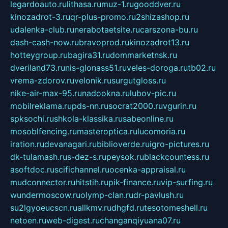
legardoauto.ru
lithasa.ru
muz-1.ru
gooddver.ru
kinozadrot-3.ru
qr-plus-promo.ru
2shizashop.ru
udalenka-club.ru
nerabotaetsite.ru
carszona-bu.ru
dash-cash-now.ru
bravoprod.ru
kinozadrot13.ru
hotteygroup.ru
bagira31.ru
dommarketnsk.ru
dveriland73.ru
nis-glonass51.ru
veles-doroga.ru
tb02.ru
vrema-zdorov.ru
velonik.ru
surgutgloss.ru
nike-air-max-95.ru
nadookna.ru
lubov-pic.ru
mobilreklama.ru
pds-nn.ru
socrat2000.ru
vgurin.ru
spksochi.ru
shkola-klassika.ru
sabeonline.ru
mosoblfencing.ru
masteroptica.ru
lucomoria.ru
iration.ru
devanagari.ru
biblioverde.ru
igro-pictures.ru
dk-tulamash.ru
s-dez-s.ru
peysok.ru
blackcountess.ru
asoftdoc.ru
scifichannel.ru
ocenka-appraisal.ru
mudconnector.ru
hitstih.ru
pik-finance.ru
vip-surfing.ru
wundermoscow.ru
olymp-clan.ru
dr-pavlush.ru
su2lgyoeucscn.ru
allkmv.ru
dhgfd.ru
tesotomeshell.ru
netoen.ru
web-digest.ru
changanqiyuana07.ru