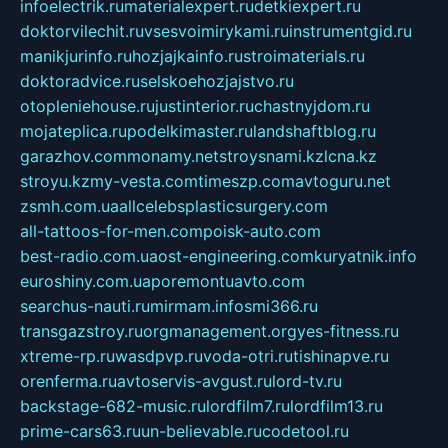
infoelectrik.ru
materialexpert.ru
detkiexpert.ru
doktorvilechit.ru
vsesvoimirykami.ru
instrumentgid.ru
manikjurinfo.ru
hozjajkainfo.ru
stroimaterials.ru
doktoradvice.ru
selskoehozjajstvo.ru
otopleniehouse.ru
justinterior.ru
chastnyjdom.ru
mojateplica.ru
podelkimaster.ru
landshaftblog.ru
garazhov.com
monamy.net
stroysnami.kz
lcna.kz
stroyu.kz
my-vesta.com
timeszp.com
avtoguru.net
zsmh.com.ua
allcelebsplasticsurgery.com
all-tattoos-for-men.com
poisk-auto.com
best-radio.com.ua
ost-engineering.com
kuryatnik.info
euroshiny.com.ua
poremontuavto.com
searchus-nauti.ru
mirmam.info
smi366.ru
transgazstroy.ru
orgmanagement.org
yes-fitness.ru
xtreme-rp.ru
wasdpvp.ru
voda-otri.ru
tishinapve.ru
orenferma.ru
avtoservis-avgust.ru
lord-tv.ru
backstage-682-music.ru
lordfilm7.ru
lordfilm13.ru
prime-cars63.ru
un-believable.ru
codetool.ru