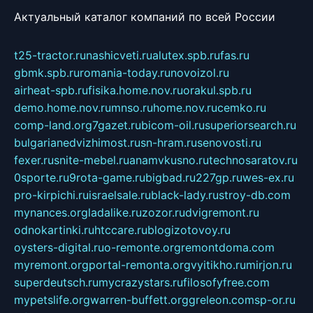
Актуальный каталог компаний по всей России
t25-tractor.ru
nashicveti.ru
alutex.spb.ru
fas.ru
gbmk.spb.ru
romania-today.ru
novoizol.ru
airheat-spb.ru
fisika.home.nov.ru
orakul.spb.ru
demo.home.nov.ru
mnso.ru
home.nov.ru
cemko.ru
comp-land.org
7gazet.ru
bicom-oil.ru
superiorsearch.ru
bulgarianedvizhimost.ru
sn-hram.ru
senovosti.ru
fexer.ru
snite-mebel.ru
anamvkusno.ru
technosaratov.ru
0sporte.ru
9rota-game.ru
bigbad.ru
227gp.ru
wes-ex.ru
pro-kirpichi.ru
israelsale.ru
black-lady.ru
stroy-db.com
mynances.org
ladalike.ru
zozor.ru
dvigremont.ru
odnokartinki.ru
htccare.ru
blogizotovoy.ru
oysters-digital.ru
o-remonte.org
remontdoma.com
myremont.org
portal-remonta.org
vyitikho.ru
mirjon.ru
superdeutsch.ru
mycrazystars.ru
filosofyfree.com
mypetslife.org
warren-buffett.org
greleon.com
sp-or.ru