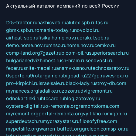
Актуальный каталог компаний по всей России
t25-tractor.ru
nashicveti.ru
alutex.spb.ru
fas.ru
gbmk.spb.ru
romania-today.ru
novoizol.ru
airheat-spb.ru
fisika.home.nov.ru
orakul.spb.ru
demo.home.nov.ru
mnso.ru
home.nov.ru
cemko.ru
comp-land.org
7gazet.ru
bicom-oil.ru
superiorsearch.ru
bulgarianedvizhimost.ru
sn-hram.ru
senovosti.ru
fexer.ru
snite-mebel.ru
anamvkusno.ru
technosaratov.ru
0sporte.ru
9rota-game.ru
bigbad.ru
227gp.ru
wes-ex.ru
pro-kirpichi.ru
israelsale.ru
black-lady.ru
stroy-db.com
mynances.org
ladalike.ru
zozor.ru
dvigremont.ru
odnokartinki.ru
htccare.ru
blogizotovoy.ru
oysters-digital.ru
o-remonte.org
remontdoma.com
myremont.org
portal-remonta.org
vyitikho.ru
mirjon.ru
superdeutsch.ru
mycrazystars.ru
filosofyfree.com
mypetslife.org
warren-buffett.org
greleon.com
sp-or.ru