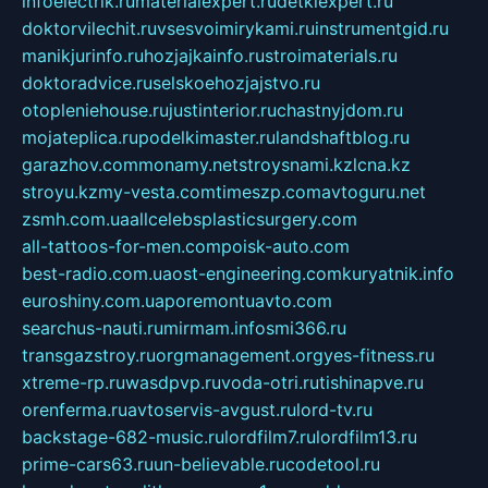
infoelectrik.ru
materialexpert.ru
detkiexpert.ru
doktorvilechit.ru
vsesvoimirykami.ru
instrumentgid.ru
manikjurinfo.ru
hozjajkainfo.ru
stroimaterials.ru
doktoradvice.ru
selskoehozjajstvo.ru
otopleniehouse.ru
justinterior.ru
chastnyjdom.ru
mojateplica.ru
podelkimaster.ru
landshaftblog.ru
garazhov.com
monamy.net
stroysnami.kz
lcna.kz
stroyu.kz
my-vesta.com
timeszp.com
avtoguru.net
zsmh.com.ua
allcelebsplasticsurgery.com
all-tattoos-for-men.com
poisk-auto.com
best-radio.com.ua
ost-engineering.com
kuryatnik.info
euroshiny.com.ua
poremontuavto.com
searchus-nauti.ru
mirmam.info
smi366.ru
transgazstroy.ru
orgmanagement.org
yes-fitness.ru
xtreme-rp.ru
wasdpvp.ru
voda-otri.ru
tishinapve.ru
orenferma.ru
avtoservis-avgust.ru
lord-tv.ru
backstage-682-music.ru
lordfilm7.ru
lordfilm13.ru
prime-cars63.ru
un-believable.ru
codetool.ru