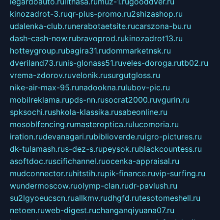
legardoauto.ru
lithasa.ru
muz-1.ru
gooddver.ru
kinozadrot-3.ru
qr-plus-promo.ru
2shizashop.ru
udalenka-club.ru
nerabotaetsite.ru
carszona-bu.ru
dash-cash-now.ru
bravoprod.ru
kinozadrot13.ru
hotteygroup.ru
bagira31.ru
dommarketnsk.ru
dveriland73.ru
nis-glonass51.ru
veles-doroga.ru
tb02.ru
vrema-zdorov.ru
velonik.ru
surgutgloss.ru
nike-air-max-95.ru
nadookna.ru
lubov-pic.ru
mobilreklama.ru
pds-nn.ru
socrat2000.ru
vgurin.ru
spksochi.ru
shkola-klassika.ru
sabeonline.ru
mosoblfencing.ru
masteroptica.ru
lucomoria.ru
iration.ru
devanagari.ru
biblioverde.ru
igro-pictures.ru
dk-tulamash.ru
s-dez-s.ru
peysok.ru
blackcountess.ru
asoftdoc.ru
scifichannel.ru
ocenka-appraisal.ru
mudconnector.ru
hitstih.ru
pik-finance.ru
vip-surfing.ru
wundermoscow.ru
olymp-clan.ru
dr-pavlush.ru
su2lgyoeucscn.ru
allkmv.ru
dhgfd.ru
tesotomeshell.ru
netoen.ru
web-digest.ru
changanqiyuana07.ru