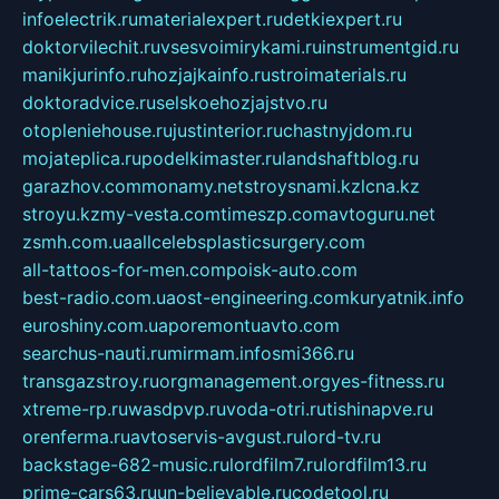
infoelectrik.ru
materialexpert.ru
detkiexpert.ru
doktorvilechit.ru
vsesvoimirykami.ru
instrumentgid.ru
manikjurinfo.ru
hozjajkainfo.ru
stroimaterials.ru
doktoradvice.ru
selskoehozjajstvo.ru
otopleniehouse.ru
justinterior.ru
chastnyjdom.ru
mojateplica.ru
podelkimaster.ru
landshaftblog.ru
garazhov.com
monamy.net
stroysnami.kz
lcna.kz
stroyu.kz
my-vesta.com
timeszp.com
avtoguru.net
zsmh.com.ua
allcelebsplasticsurgery.com
all-tattoos-for-men.com
poisk-auto.com
best-radio.com.ua
ost-engineering.com
kuryatnik.info
euroshiny.com.ua
poremontuavto.com
searchus-nauti.ru
mirmam.info
smi366.ru
transgazstroy.ru
orgmanagement.org
yes-fitness.ru
xtreme-rp.ru
wasdpvp.ru
voda-otri.ru
tishinapve.ru
orenferma.ru
avtoservis-avgust.ru
lord-tv.ru
backstage-682-music.ru
lordfilm7.ru
lordfilm13.ru
prime-cars63.ru
un-believable.ru
codetool.ru