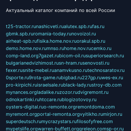
Актуальный каталог компаний по всей России
t25-tractor.ru
nashicveti.ru
alutex.spb.ru
fas.ru
gbmk.spb.ru
romania-today.ru
novoizol.ru
airheat-spb.ru
fisika.home.nov.ru
orakul.spb.ru
demo.home.nov.ru
mnso.ru
home.nov.ru
cemko.ru
comp-land.org
7gazet.ru
bicom-oil.ru
superiorsearch.ru
bulgarianedvizhimost.ru
sn-hram.ru
senovosti.ru
fexer.ru
snite-mebel.ru
anamvkusno.ru
technosaratov.ru
0sporte.ru
9rota-game.ru
bigbad.ru
227gp.ru
wes-ex.ru
pro-kirpichi.ru
israelsale.ru
black-lady.ru
stroy-db.com
mynances.org
ladalike.ru
zozor.ru
dvigremont.ru
odnokartinki.ru
htccare.ru
blogizotovoy.ru
oysters-digital.ru
o-remonte.org
remontdoma.com
myremont.org
portal-remonta.org
vyitikho.ru
mirjon.ru
superdeutsch.ru
mycrazystars.ru
filosofyfree.com
mypetslife.org
warren-buffett.org
greleon.com
sp-or.ru