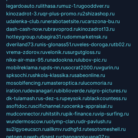
legardoauto.ru
lithasa.ru
muz-1.ru
gooddver.ru
kinozadrot-3.ru
qr-plus-promo.ru
2shizashop.ru
udalenka-club.ru
nerabotaetsite.ru
carszona-bu.ru
dash-cash-now.ru
bravoprod.ru
kinozadrot13.ru
hotteygroup.ru
bagira31.ru
dommarketnsk.ru
dveriland73.ru
nis-glonass51.ru
veles-doroga.ru
tb02.ru
vrema-zdorov.ru
velonik.ru
surgutgloss.ru
nike-air-max-95.ru
nadookna.ru
lubov-pic.ru
mobilreklama.ru
pds-nn.ru
socrat2000.ru
vgurin.ru
spksochi.ru
shkola-klassika.ru
sabeonline.ru
mosoblfencing.ru
masteroptica.ru
lucomoria.ru
iration.ru
devanagari.ru
biblioverde.ru
igro-pictures.ru
dk-tulamash.ru
s-dez-s.ru
peysok.ru
blackcountess.ru
asoftdoc.ru
scifichannel.ru
ocenka-appraisal.ru
mudconnector.ru
hitstih.ru
pik-finance.ru
vip-surfing.ru
wundermoscow.ru
olymp-clan.ru
dr-pavlush.ru
su2lgyoeucscn.ru
allkmv.ru
dhgfd.ru
tesotomeshell.ru
netoen.ru
web-digest.ru
changanqiyuana07.ru