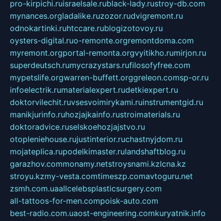
pro-kirpichi.ru
israelsale.ru
black-lady.ru
stroy-db.com
mynances.org
ladalike.ru
zozor.ru
dvigremont.ru
odnokartinki.ru
htccare.ru
blogizotovoy.ru
oysters-digital.ru
o-remonte.org
remontdoma.com
myremont.org
portal-remonta.org
vyitikho.ru
mirjon.ru
superdeutsch.ru
mycrazystars.ru
filosofyfree.com
mypetslife.org
warren-buffett.org
greleon.com
sp-or.ru
infoelectrik.ru
materialexpert.ru
detkiexpert.ru
doktorvilechit.ru
vsesvoimirykami.ru
instrumentgid.ru
manikjurinfo.ru
hozjajkainfo.ru
stroimaterials.ru
doktoradvice.ru
selskoehozjajstvo.ru
otopleniehouse.ru
justinterior.ru
chastnyjdom.ru
mojateplica.ru
podelkimaster.ru
landshaftblog.ru
garazhov.com
monamy.net
stroysnami.kz
lcna.kz
stroyu.kz
my-vesta.com
timeszp.com
avtoguru.net
zsmh.com.ua
allcelebsplasticsurgery.com
all-tattoos-for-men.com
poisk-auto.com
best-radio.com.ua
ost-engineering.com
kuryatnik.info