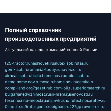
Полный справочник
производственных предприятий
Актуальный каталог компаний по всей России
t25-tractor.ru
nashicveti.ru
alutex.spb.ru
fas.ru
gbmk.spb.ru
romania-today.ru
novoizol.ru
airheat-spb.ru
fisika.home.nov.ru
orakul.spb.ru
demo.home.nov.ru
mnso.ru
home.nov.ru
cemko.ru
comp-land.org
7gazet.ru
bicom-oil.ru
superiorsearch.ru
bulgarianedvizhimost.ru
sn-hram.ru
senovosti.ru
fexer.ru
snite-mebel.ru
anamvkusno.ru
technosaratov.ru
0sporte.ru
9rota-game.ru
bigbad.ru
227gp.ru
wes-ex.ru