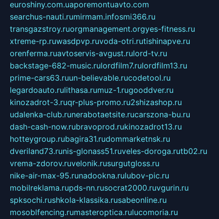
euroshiny.com.ua
poremontuavto.com
searchus-nauti.ru
mirmam.info
smi366.ru
transgazstroy.ru
orgmanagement.org
yes-fitness.ru
xtreme-rp.ru
wasdpvp.ru
voda-otri.ru
tishinapve.ru
orenferma.ru
avtoservis-avgust.ru
lord-tv.ru
backstage-682-music.ru
lordfilm7.ru
lordfilm13.ru
prime-cars63.ru
un-believable.ru
codetool.ru
legardoauto.ru
lithasa.ru
muz-1.ru
gooddver.ru
kinozadrot-3.ru
qr-plus-promo.ru
2shizashop.ru
udalenka-club.ru
nerabotaetsite.ru
carszona-bu.ru
dash-cash-now.ru
bravoprod.ru
kinozadrot13.ru
hotteygroup.ru
bagira31.ru
dommarketnsk.ru
dveriland73.ru
nis-glonass51.ru
veles-doroga.ru
tb02.ru
vrema-zdorov.ru
velonik.ru
surgutgloss.ru
nike-air-max-95.ru
nadookna.ru
lubov-pic.ru
mobilreklama.ru
pds-nn.ru
socrat2000.ru
vgurin.ru
spksochi.ru
shkola-klassika.ru
sabeonline.ru
mosoblfencing.ru
masteroptica.ru
lucomoria.ru