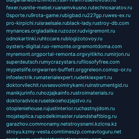
fexer.ru
snite-mebel.ru
anamvkusno.ru
technosaratov.ru
0sporte.ru
9rota-game.ru
bigbad.ru
227gp.ru
wes-ex.ru
pro-kirpichi.ru
israelsale.ru
black-lady.ru
stroy-db.com
mynances.org
ladalike.ru
zozor.ru
dvigremont.ru
odnokartinki.ru
htccare.ru
blogizotovoy.ru
oysters-digital.ru
o-remonte.org
remontdoma.com
myremont.org
portal-remonta.org
vyitikho.ru
mirjon.ru
superdeutsch.ru
mycrazystars.ru
filosofyfree.com
mypetslife.org
warren-buffett.org
greleon.com
sp-or.ru
infoelectrik.ru
materialexpert.ru
detkiexpert.ru
doktorvilechit.ru
vsesvoimirykami.ru
instrumentgid.ru
manikjurinfo.ru
hozjajkainfo.ru
stroimaterials.ru
doktoradvice.ru
selskoehozjajstvo.ru
otopleniehouse.ru
justinterior.ru
chastnyjdom.ru
mojateplica.ru
podelkimaster.ru
landshaftblog.ru
garazhov.com
monamy.net
stroysnami.kz
lcna.kz
stroyu.kz
my-vesta.com
timeszp.com
avtoguru.net