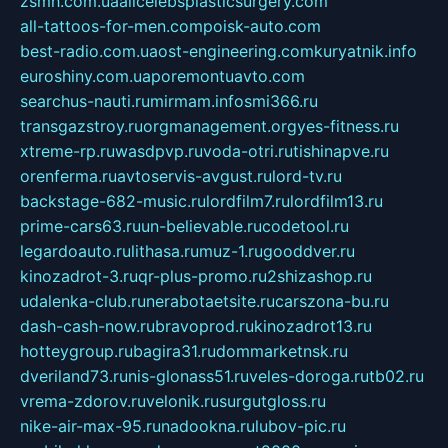
zsmh.com.ua
allcelebsplasticsurgery.com
all-tattoos-for-men.com
poisk-auto.com
best-radio.com.ua
ost-engineering.com
kuryatnik.info
euroshiny.com.ua
poremontuavto.com
searchus-nauti.ru
mirmam.info
smi366.ru
transgazstroy.ru
orgmanagement.org
yes-fitness.ru
xtreme-rp.ru
wasdpvp.ru
voda-otri.ru
tishinapve.ru
orenferma.ru
avtoservis-avgust.ru
lord-tv.ru
backstage-682-music.ru
lordfilm7.ru
lordfilm13.ru
prime-cars63.ru
un-believable.ru
codetool.ru
legardoauto.ru
lithasa.ru
muz-1.ru
gooddver.ru
kinozadrot-3.ru
qr-plus-promo.ru
2shizashop.ru
udalenka-club.ru
nerabotaetsite.ru
carszona-bu.ru
dash-cash-now.ru
bravoprod.ru
kinozadrot13.ru
hotteygroup.ru
bagira31.ru
dommarketnsk.ru
dveriland73.ru
nis-glonass51.ru
veles-doroga.ru
tb02.ru
vrema-zdorov.ru
velonik.ru
surgutgloss.ru
nike-air-max-95.ru
nadookna.ru
lubov-pic.ru