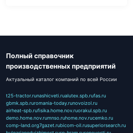
Полный справочник
производственных предприятий
Актуальный каталог компаний по всей России
t25-tractor.ru
nashicveti.ru
alutex.spb.ru
fas.ru
gbmk.spb.ru
romania-today.ru
novoizol.ru
airheat-spb.ru
fisika.home.nov.ru
orakul.spb.ru
demo.home.nov.ru
mnso.ru
home.nov.ru
cemko.ru
comp-land.org
7gazet.ru
bicom-oil.ru
superiorsearch.ru
bulgarianedvizhimost.ru
sn-hram.ru
senovosti.ru