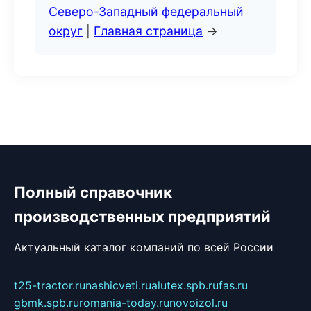
Северо-Западный федеральный
округ
|
Главная страница
→
Полный справочник
производственных предприятий
Актуальный каталог компаний по всей России
t25-tractor.ru
nashicveti.ru
alutex.spb.ru
fas.ru
gbmk.spb.ru
romania-today.ru
novoizol.ru