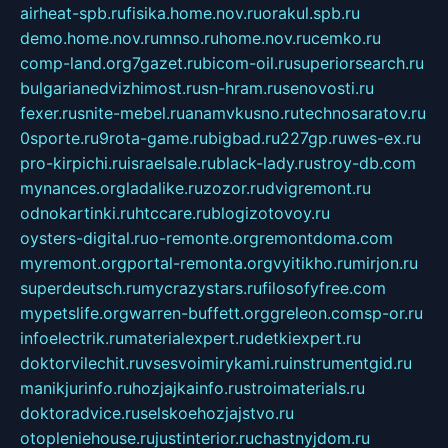
airheat-spb.ru
fisika.home.nov.ru
orakul.spb.ru
demo.home.nov.ru
mnso.ru
home.nov.ru
cemko.ru
comp-land.org
7gazet.ru
bicom-oil.ru
superiorsearch.ru
bulgarianedvizhimost.ru
sn-hram.ru
senovosti.ru
fexer.ru
snite-mebel.ru
anamvkusno.ru
technosaratov.ru
0sporte.ru
9rota-game.ru
bigbad.ru
227gp.ru
wes-ex.ru
pro-kirpichi.ru
israelsale.ru
black-lady.ru
stroy-db.com
mynances.org
ladalike.ru
zozor.ru
dvigremont.ru
odnokartinki.ru
htccare.ru
blogizotovoy.ru
oysters-digital.ru
o-remonte.org
remontdoma.com
myremont.org
portal-remonta.org
vyitikho.ru
mirjon.ru
superdeutsch.ru
mycrazystars.ru
filosofyfree.com
mypetslife.org
warren-buffett.org
greleon.com
sp-or.ru
infoelectrik.ru
materialexpert.ru
detkiexpert.ru
doktorvilechit.ru
vsesvoimirykami.ru
instrumentgid.ru
manikjurinfo.ru
hozjajkainfo.ru
stroimaterials.ru
doktoradvice.ru
selskoehozjajstvo.ru
otopleniehouse.ru
justinterior.ru
chastnyjdom.ru