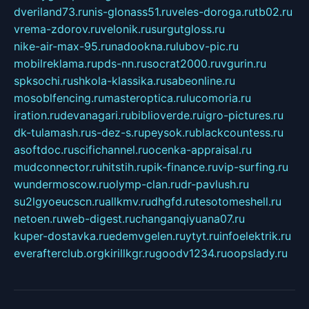
dveriland73.ru
nis-glonass51.ru
veles-doroga.ru
tb02.ru
vrema-zdorov.ru
velonik.ru
surgutgloss.ru
nike-air-max-95.ru
nadookna.ru
lubov-pic.ru
mobilreklama.ru
pds-nn.ru
socrat2000.ru
vgurin.ru
spksochi.ru
shkola-klassika.ru
sabeonline.ru
mosoblfencing.ru
masteroptica.ru
lucomoria.ru
iration.ru
devanagari.ru
biblioverde.ru
igro-pictures.ru
dk-tulamash.ru
s-dez-s.ru
peysok.ru
blackcountess.ru
asoftdoc.ru
scifichannel.ru
ocenka-appraisal.ru
mudconnector.ru
hitstih.ru
pik-finance.ru
vip-surfing.ru
wundermoscow.ru
olymp-clan.ru
dr-pavlush.ru
su2lgyoeucscn.ru
allkmv.ru
dhgfd.ru
tesotomeshell.ru
netoen.ru
web-digest.ru
changanqiyuana07.ru
kuper-dostavka.ru
edemvgelen.ru
ytyt.ru
infoelektrik.ru
everafterclub.org
kirillkgr.ru
goodv1234.ru
oopslady.ru