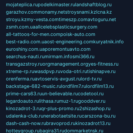
mojateplica.ru
podelkimaster.ru
landshaftblog.ru
garazhov.com
monamy.net
stroysnami.kz
lcna.kz
stroyu.kz
my-vesta.com
timeszp.com
avtoguru.net
zsmh.com.ua
allcelebsplasticsurgery.com
all-tattoos-for-men.com
poisk-auto.com
best-radio.com.ua
ost-engineering.com
kuryatnik.info
euroshiny.com.ua
poremontuavto.com
searchus-nauti.ru
mirmam.info
smi366.ru
transgazstroy.ru
orgmanagement.org
yes-fitness.ru
xtreme-rp.ru
wasdpvp.ru
voda-otri.ru
tishinapve.ru
orenferma.ru
avtoservis-avgust.ru
lord-tv.ru
backstage-682-music.ru
lordfilm7.ru
lordfilm13.ru
prime-cars63.ru
un-believable.ru
codetool.ru
legardoauto.ru
lithasa.ru
muz-1.ru
gooddver.ru
kinozadrot-3.ru
qr-plus-promo.ru
2shizashop.ru
udalenka-club.ru
nerabotaetsite.ru
carszona-bu.ru
dash-cash-now.ru
bravoprod.ru
kinozadrot13.ru
hotteygroup.ru
bagira31.ru
dommarketnsk.ru