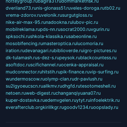
hotteygroup.ru
bagira31.ru
dommarketnsk.ru
dveriland73.ru
nis-glonass51.ru
veles-doroga.ru
tb02.ru
vrema-zdorov.ru
velonik.ru
surgutgloss.ru
nike-air-max-95.ru
nadookna.ru
lubov-pic.ru
mobilreklama.ru
pds-nn.ru
socrat2000.ru
vgurin.ru
spksochi.ru
shkola-klassika.ru
sabeonline.ru
mosoblfencing.ru
masteroptica.ru
lucomoria.ru
iration.ru
devanagari.ru
biblioverde.ru
igro-pictures.ru
dk-tulamash.ru
s-dez-s.ru
peysok.ru
blackcountess.ru
asoftdoc.ru
scifichannel.ru
ocenka-appraisal.ru
mudconnector.ru
hitstih.ru
pik-finance.ru
vip-surfing.ru
wundermoscow.ru
olymp-clan.ru
dr-pavlush.ru
su2lgyoeucscn.ru
allkmv.ru
dhgfd.ru
tesotomeshell.ru
netoen.ru
web-digest.ru
changanqiyuana07.ru
kuper-dostavka.ru
edemvgelen.ru
ytyt.ru
infoelektrik.ru
everafterclub.org
kirillkgr.ru
goodv1234.ru
oopslady.ru