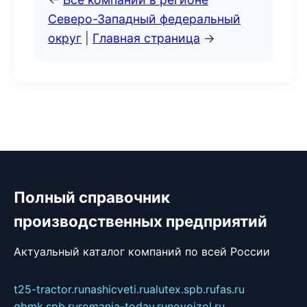
Северо-Западный федеральный
округ
|
Главная страница
→
Полный справочник
производственных предприятий
Актуальный каталог компаний по всей России
t25-tractor.ru
nashicveti.ru
alutex.spb.ru
fas.ru
gbmk.spb.ru
romania-today.ru
novoizol.ru