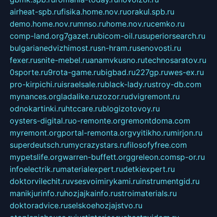
airheat-spb.ru
fisika.home.nov.ru
orakul.spb.ru
demo.home.nov.ru
mnso.ru
home.nov.ru
cemko.ru
comp-land.org
7gazet.ru
bicom-oil.ru
superiorsearch.ru
bulgarianedvizhimost.ru
sn-hram.ru
senovosti.ru
fexer.ru
snite-mebel.ru
anamvkusno.ru
technosaratov.ru
0sporte.ru
9rota-game.ru
bigbad.ru
227gp.ru
wes-ex.ru
pro-kirpichi.ru
israelsale.ru
black-lady.ru
stroy-db.com
mynances.org
ladalike.ru
zozor.ru
dvigremont.ru
odnokartinki.ru
htccare.ru
blogizotovoy.ru
oysters-digital.ru
o-remonte.org
remontdoma.com
myremont.org
portal-remonta.org
vyitikho.ru
mirjon.ru
superdeutsch.ru
mycrazystars.ru
filosofyfree.com
mypetslife.org
warren-buffett.org
greleon.com
sp-or.ru
infoelectrik.ru
materialexpert.ru
detkiexpert.ru
doktorvilechit.ru
vsesvoimirykami.ru
instrumentgid.ru
manikjurinfo.ru
hozjajkainfo.ru
stroimaterials.ru
doktoradvice.ru
selskoehozjajstvo.ru