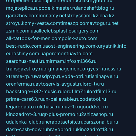
otopleniehouse.ru
justinterior.ru
chastnyjdom.ru
mojateplica.ru
podelkimaster.ru
landshaftblog.ru
garazhov.com
monamy.net
stroysnami.kz
lcna.kz
stroyu.kz
my-vesta.com
timeszp.com
avtoguru.net
zsmh.com.ua
allcelebsplasticsurgery.com
all-tattoos-for-men.com
poisk-auto.com
best-radio.com.ua
ost-engineering.com
kuryatnik.info
euroshiny.com.ua
poremontuavto.com
searchus-nauti.ru
mirmam.info
smi366.ru
transgazstroy.ru
orgmanagement.org
yes-fitness.ru
xtreme-rp.ru
wasdpvp.ru
voda-otri.ru
tishinapve.ru
orenferma.ru
avtoservis-avgust.ru
lord-tv.ru
backstage-682-music.ru
lordfilm7.ru
lordfilm13.ru
prime-cars63.ru
un-believable.ru
codetool.ru
legardoauto.ru
lithasa.ru
muz-1.ru
gooddver.ru
kinozadrot-3.ru
qr-plus-promo.ru
2shizashop.ru
udalenka-club.ru
nerabotaetsite.ru
carszona-bu.ru
dash-cash-now.ru
bravoprod.ru
kinozadrot13.ru