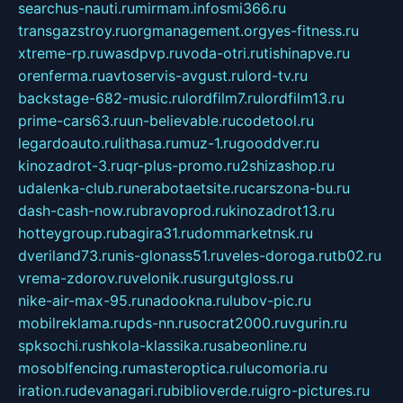
searchus-nauti.ru
mirmam.info
smi366.ru
transgazstroy.ru
orgmanagement.org
yes-fitness.ru
xtreme-rp.ru
wasdpvp.ru
voda-otri.ru
tishinapve.ru
orenferma.ru
avtoservis-avgust.ru
lord-tv.ru
backstage-682-music.ru
lordfilm7.ru
lordfilm13.ru
prime-cars63.ru
un-believable.ru
codetool.ru
legardoauto.ru
lithasa.ru
muz-1.ru
gooddver.ru
kinozadrot-3.ru
qr-plus-promo.ru
2shizashop.ru
udalenka-club.ru
nerabotaetsite.ru
carszona-bu.ru
dash-cash-now.ru
bravoprod.ru
kinozadrot13.ru
hotteygroup.ru
bagira31.ru
dommarketnsk.ru
dveriland73.ru
nis-glonass51.ru
veles-doroga.ru
tb02.ru
vrema-zdorov.ru
velonik.ru
surgutgloss.ru
nike-air-max-95.ru
nadookna.ru
lubov-pic.ru
mobilreklama.ru
pds-nn.ru
socrat2000.ru
vgurin.ru
spksochi.ru
shkola-klassika.ru
sabeonline.ru
mosoblfencing.ru
masteroptica.ru
lucomoria.ru
iration.ru
devanagari.ru
biblioverde.ru
igro-pictures.ru