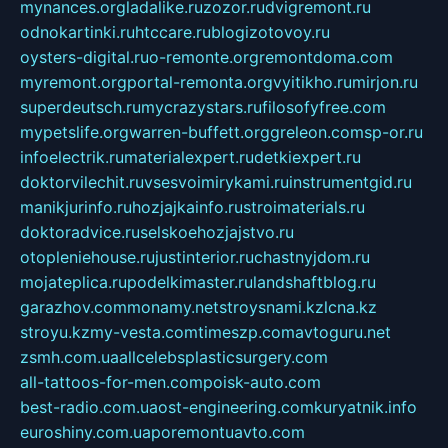
mynances.org
ladalike.ru
zozor.ru
dvigremont.ru
odnokartinki.ru
htccare.ru
blogizotovoy.ru
oysters-digital.ru
o-remonte.org
remontdoma.com
myremont.org
portal-remonta.org
vyitikho.ru
mirjon.ru
superdeutsch.ru
mycrazystars.ru
filosofyfree.com
mypetslife.org
warren-buffett.org
greleon.com
sp-or.ru
infoelectrik.ru
materialexpert.ru
detkiexpert.ru
doktorvilechit.ru
vsesvoimirykami.ru
instrumentgid.ru
manikjurinfo.ru
hozjajkainfo.ru
stroimaterials.ru
doktoradvice.ru
selskoehozjajstvo.ru
otopleniehouse.ru
justinterior.ru
chastnyjdom.ru
mojateplica.ru
podelkimaster.ru
landshaftblog.ru
garazhov.com
monamy.net
stroysnami.kz
lcna.kz
stroyu.kz
my-vesta.com
timeszp.com
avtoguru.net
zsmh.com.ua
allcelebsplasticsurgery.com
all-tattoos-for-men.com
poisk-auto.com
best-radio.com.ua
ost-engineering.com
kuryatnik.info
euroshiny.com.ua
poremontuavto.com