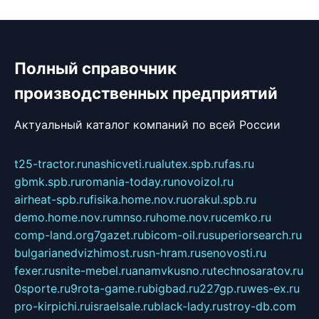
Полный справочник
производственных предприятий
Актуальный каталог компаний по всей России
t25-tractor.ru
nashicveti.ru
alutex.spb.ru
fas.ru
gbmk.spb.ru
romania-today.ru
novoizol.ru
airheat-spb.ru
fisika.home.nov.ru
orakul.spb.ru
demo.home.nov.ru
mnso.ru
home.nov.ru
cemko.ru
comp-land.org
7gazet.ru
bicom-oil.ru
superiorsearch.ru
bulgarianedvizhimost.ru
sn-hram.ru
senovosti.ru
fexer.ru
snite-mebel.ru
anamvkusno.ru
technosaratov.ru
0sporte.ru
9rota-game.ru
bigbad.ru
227gp.ru
wes-ex.ru
pro-kirpichi.ru
israelsale.ru
black-lady.ru
stroy-db.com