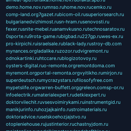
demo.home.nov.ru
mnso.ru
home.nov.ru
cemko.ru
comp-land.org
7gazet.ru
bicom-oil.ru
superiorsearch.ru
bulgarianedvizhimost.ru
sn-hram.ru
senovosti.ru
fexer.ru
snite-mebel.ru
anamvkusno.ru
technosaratov.ru
0sporte.ru
9rota-game.ru
bigbad.ru
227gp.ru
wes-ex.ru
pro-kirpichi.ru
israelsale.ru
black-lady.ru
stroy-db.com
mynances.org
ladalike.ru
zozor.ru
dvigremont.ru
odnokartinki.ru
htccare.ru
blogizotovoy.ru
oysters-digital.ru
o-remonte.org
remontdoma.com
myremont.org
portal-remonta.org
vyitikho.ru
mirjon.ru
superdeutsch.ru
mycrazystars.ru
filosofyfree.com
mypetslife.org
warren-buffett.org
greleon.com
sp-or.ru
infoelectrik.ru
materialexpert.ru
detkiexpert.ru
doktorvilechit.ru
vsesvoimirykami.ru
instrumentgid.ru
manikjurinfo.ru
hozjajkainfo.ru
stroimaterials.ru
doktoradvice.ru
selskoehozjajstvo.ru
otopleniehouse.ru
justinterior.ru
chastnyjdom.ru