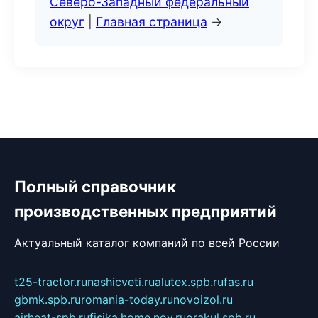
Северо-Западный федеральный
округ
|
Главная страница
→
Полный справочник
производственных предприятий
Актуальный каталог компаний по всей России
t25-tractor.ru
nashicveti.ru
alutex.spb.ru
fas.ru
gbmk.spb.ru
romania-today.ru
novoizol.ru
airheat-spb.ru
fisika.home.nov.ru
orakul.spb.ru