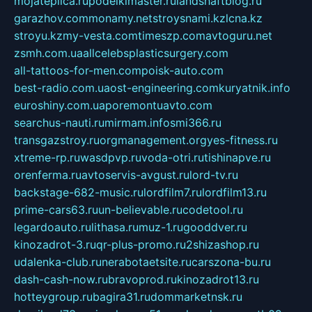
mojateplica.ru
podelkimaster.ru
landshaftblog.ru
garazhov.com
monamy.net
stroysnami.kz
lcna.kz
stroyu.kz
my-vesta.com
timeszp.com
avtoguru.net
zsmh.com.ua
allcelebsplasticsurgery.com
all-tattoos-for-men.com
poisk-auto.com
best-radio.com.ua
ost-engineering.com
kuryatnik.info
euroshiny.com.ua
poremontuavto.com
searchus-nauti.ru
mirmam.info
smi366.ru
transgazstroy.ru
orgmanagement.org
yes-fitness.ru
xtreme-rp.ru
wasdpvp.ru
voda-otri.ru
tishinapve.ru
orenferma.ru
avtoservis-avgust.ru
lord-tv.ru
backstage-682-music.ru
lordfilm7.ru
lordfilm13.ru
prime-cars63.ru
un-believable.ru
codetool.ru
legardoauto.ru
lithasa.ru
muz-1.ru
gooddver.ru
kinozadrot-3.ru
qr-plus-promo.ru
2shizashop.ru
udalenka-club.ru
nerabotaetsite.ru
carszona-bu.ru
dash-cash-now.ru
bravoprod.ru
kinozadrot13.ru
hotteygroup.ru
bagira31.ru
dommarketnsk.ru