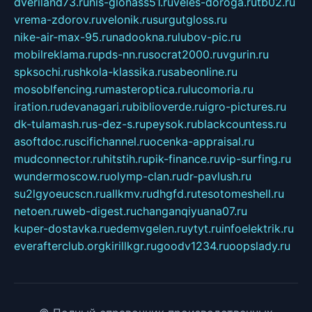
dveriland73.ru
nis-glonass51.ru
veles-doroga.ru
tb02.ru
vrema-zdorov.ru
velonik.ru
surgutgloss.ru
nike-air-max-95.ru
nadookna.ru
lubov-pic.ru
mobilreklama.ru
pds-nn.ru
socrat2000.ru
vgurin.ru
spksochi.ru
shkola-klassika.ru
sabeonline.ru
mosoblfencing.ru
masteroptica.ru
lucomoria.ru
iration.ru
devanagari.ru
biblioverde.ru
igro-pictures.ru
dk-tulamash.ru
s-dez-s.ru
peysok.ru
blackcountess.ru
asoftdoc.ru
scifichannel.ru
ocenka-appraisal.ru
mudconnector.ru
hitstih.ru
pik-finance.ru
vip-surfing.ru
wundermoscow.ru
olymp-clan.ru
dr-pavlush.ru
su2lgyoeucscn.ru
allkmv.ru
dhgfd.ru
tesotomeshell.ru
netoen.ru
web-digest.ru
changanqiyuana07.ru
kuper-dostavka.ru
edemvgelen.ru
ytyt.ru
infoelektrik.ru
everafterclub.org
kirillkgr.ru
goodv1234.ru
oopslady.ru