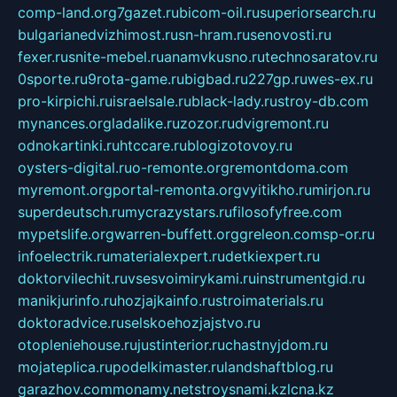
comp-land.org
7gazet.ru
bicom-oil.ru
superiorsearch.ru
bulgarianedvizhimost.ru
sn-hram.ru
senovosti.ru
fexer.ru
snite-mebel.ru
anamvkusno.ru
technosaratov.ru
0sporte.ru
9rota-game.ru
bigbad.ru
227gp.ru
wes-ex.ru
pro-kirpichi.ru
israelsale.ru
black-lady.ru
stroy-db.com
mynances.org
ladalike.ru
zozor.ru
dvigremont.ru
odnokartinki.ru
htccare.ru
blogizotovoy.ru
oysters-digital.ru
o-remonte.org
remontdoma.com
myremont.org
portal-remonta.org
vyitikho.ru
mirjon.ru
superdeutsch.ru
mycrazystars.ru
filosofyfree.com
mypetslife.org
warren-buffett.org
greleon.com
sp-or.ru
infoelectrik.ru
materialexpert.ru
detkiexpert.ru
doktorvilechit.ru
vsesvoimirykami.ru
instrumentgid.ru
manikjurinfo.ru
hozjajkainfo.ru
stroimaterials.ru
doktoradvice.ru
selskoehozjajstvo.ru
otopleniehouse.ru
justinterior.ru
chastnyjdom.ru
mojateplica.ru
podelkimaster.ru
landshaftblog.ru
garazhov.com
monamy.net
stroysnami.kz
lcna.kz