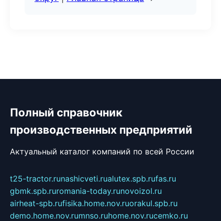
Полный справочник
производственных предприятий
Актуальный каталог компаний по всей России
t25-tractor.ru
nashicveti.ru
alutex.spb.ru
fas.ru
gbmk.spb.ru
romania-today.ru
novoizol.ru
airheat-spb.ru
fisika.home.nov.ru
orakul.spb.ru
demo.home.nov.ru
mnso.ru
home.nov.ru
cemko.ru