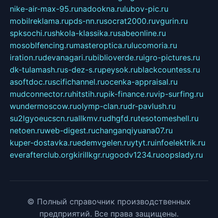
nike-air-max-95.ru
nadookna.ru
lubov-pic.ru
mobilreklama.ru
pds-nn.ru
socrat2000.ru
vgurin.ru
spksochi.ru
shkola-klassika.ru
sabeonline.ru
mosoblfencing.ru
masteroptica.ru
lucomoria.ru
iration.ru
devanagari.ru
biblioverde.ru
igro-pictures.ru
dk-tulamash.ru
s-dez-s.ru
peysok.ru
blackcountess.ru
asoftdoc.ru
scifichannel.ru
ocenka-appraisal.ru
mudconnector.ru
hitstih.ru
pik-finance.ru
vip-surfing.ru
wundermoscow.ru
olymp-clan.ru
dr-pavlush.ru
su2lgyoeucscn.ru
allkmv.ru
dhgfd.ru
tesotomeshell.ru
netoen.ru
web-digest.ru
changanqiyuana07.ru
kuper-dostavka.ru
edemvgelen.ru
ytyt.ru
infoelektrik.ru
everafterclub.org
kirillkgr.ru
goodv1234.ru
oopslady.ru
© Полный справочник производственных
предприятий. Все права защищены.