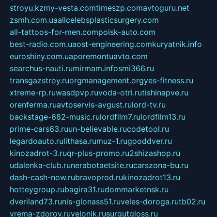
stroyu.kz
my-vesta.com
timeszp.com
avtoguru.net
zsmh.com.ua
allcelebsplasticsurgery.com
all-tattoos-for-men.com
poisk-auto.com
best-radio.com.ua
ost-engineering.com
kuryatnik.info
euroshiny.com.ua
poremontuavto.com
searchus-nauti.ru
mirmam.info
smi366.ru
transgazstroy.ru
orgmanagement.org
yes-fitness.ru
xtreme-rp.ru
wasdpvp.ru
voda-otri.ru
tishinapve.ru
orenferma.ru
avtoservis-avgust.ru
lord-tv.ru
backstage-682-music.ru
lordfilm7.ru
lordfilm13.ru
prime-cars63.ru
un-believable.ru
codetool.ru
legardoauto.ru
lithasa.ru
muz-1.ru
gooddver.ru
kinozadrot-3.ru
qr-plus-promo.ru
2shizashop.ru
udalenka-club.ru
nerabotaetsite.ru
carszona-bu.ru
dash-cash-now.ru
bravoprod.ru
kinozadrot13.ru
hotteygroup.ru
bagira31.ru
dommarketnsk.ru
dveriland73.ru
nis-glonass51.ru
veles-doroga.ru
tb02.ru
vrema-zdorov.ru
velonik.ru
surgutgloss.ru