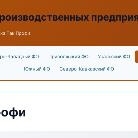
производственных предпри
ка Пак Профи
ро-Западный ФО
Приволжский ФО
Уральский ФО
Южный ФО
Северо-Кавказский ФО
рофи