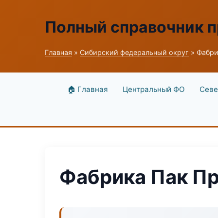
Полный справочник 
Главная
»
Сибирский федеральный округ
» Фабри
🏠 Главная
Центральный ФО
Севе
Фабрика Пак П