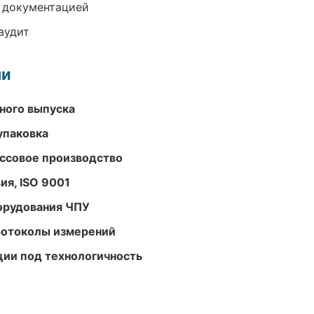
е документацией
аудит
ми
ного выпуска
упаковка
ассовое производство
ия, ISO 9001
орудования ЧПУ
ротоколы измерений
ции под технологичность