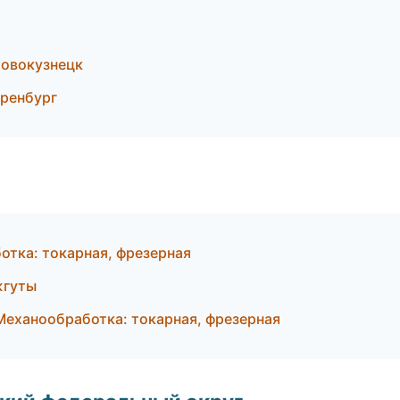
Новокузнецк
ренбург
отка: токарная, фрезерная
жгуты
еханообработка: токарная, фрезерная