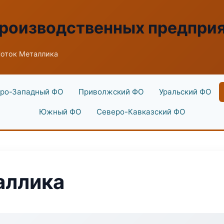
производственных предпри
оток Металлика
ро-Западный ФО
Приволжский ФО
Уральский ФО
Южный ФО
Северо-Кавказский ФО
аллика