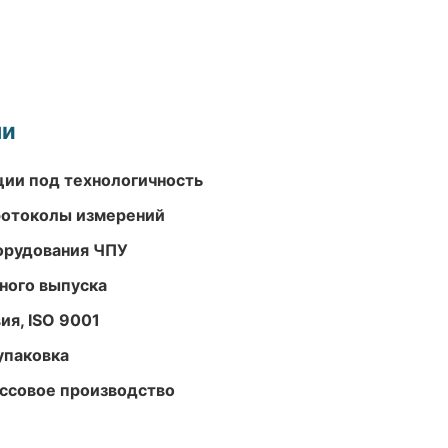
ми
ции под технологичность
ротоколы измерений
орудования ЧПУ
ного выпуска
ия, ISO 9001
упаковка
ассовое производство