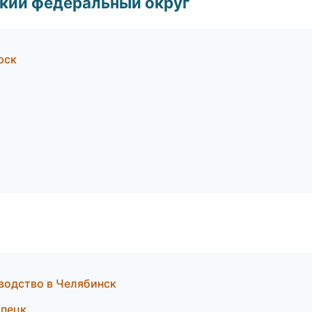
ский федеральный округ
рск
водство в Челябинск
ипецк