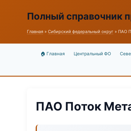
Полный справочник 
Главная
»
Сибирский федеральный округ
» ПАО П
🏠 Главная
Центральный ФО
Севе
ПАО Поток Мет