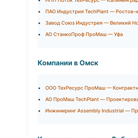
НПП Поток ТехРесурс — Калинингра
ПАО Индустрия TechPlant — Ростов-
Завод Союз Индустрия — Великий Н
АО СтанкоПроф ПроМаш — Уфа
Компании в Омск
ООО ТехРесурс ПроМаш — Контрактн
АО ПроМаш TechPlant — Проектирова
Инжиниринг Assembly Industrial — 