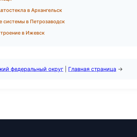
втостекла в Архангельск
е системы в Петрозаводск
строение в Ижевск
ский федеральный округ
|
Главная страница
→