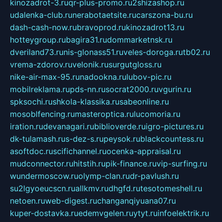
kinozadrot-3.ru
qr-plus-promo.ru
2shizashop.ru
udalenka-club.ru
nerabotaetsite.ru
carszona-bu.ru
dash-cash-now.ru
bravoprod.ru
kinozadrot13.ru
hotteygroup.ru
bagira31.ru
dommarketnsk.ru
dveriland73.ru
nis-glonass51.ru
veles-doroga.ru
tb02.ru
vrema-zdorov.ru
velonik.ru
surgutgloss.ru
nike-air-max-95.ru
nadookna.ru
lubov-pic.ru
mobilreklama.ru
pds-nn.ru
socrat2000.ru
vgurin.ru
spksochi.ru
shkola-klassika.ru
sabeonline.ru
mosoblfencing.ru
masteroptica.ru
lucomoria.ru
iration.ru
devanagari.ru
biblioverde.ru
igro-pictures.ru
dk-tulamash.ru
s-dez-s.ru
peysok.ru
blackcountess.ru
asoftdoc.ru
scifichannel.ru
ocenka-appraisal.ru
mudconnector.ru
hitstih.ru
pik-finance.ru
vip-surfing.ru
wundermoscow.ru
olymp-clan.ru
dr-pavlush.ru
su2lgyoeucscn.ru
allkmv.ru
dhgfd.ru
tesotomeshell.ru
netoen.ru
web-digest.ru
changanqiyuana07.ru
kuper-dostavka.ru
edemvgelen.ru
ytyt.ru
infoelektrik.ru