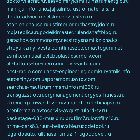
doktorvilechit.ru
vsesvoimirykami.ru
instrumentgid.ru
manikjurinfo.ru
hozjajkainfo.ru
stroimaterials.ru
doktoradvice.ru
selskoehozjajstvo.ru
otopleniehouse.ru
justinterior.ru
chastnyjdom.ru
mojateplica.ru
podelkimaster.ru
landshaftblog.ru
garazhov.com
monamy.net
stroysnami.kz
lcna.kz
stroyu.kz
my-vesta.com
timeszp.com
avtoguru.net
zsmh.com.ua
allcelebsplasticsurgery.com
all-tattoos-for-men.com
poisk-auto.com
best-radio.com.ua
ost-engineering.com
kuryatnik.info
euroshiny.com.ua
poremontuavto.com
searchus-nauti.ru
mirmam.info
smi366.ru
transgazstroy.ru
orgmanagement.org
yes-fitness.ru
xtreme-rp.ru
wasdpvp.ru
voda-otri.ru
tishinapve.ru
orenferma.ru
avtoservis-avgust.ru
lord-tv.ru
backstage-682-music.ru
lordfilm7.ru
lordfilm13.ru
prime-cars63.ru
un-believable.ru
codetool.ru
legardoauto.ru
lithasa.ru
muz-1.ru
gooddver.ru