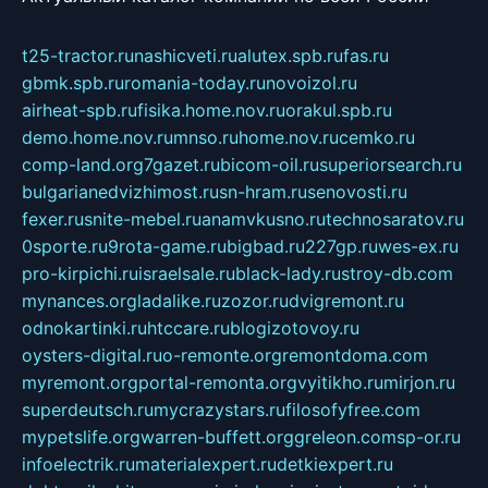
t25-tractor.ru
nashicveti.ru
alutex.spb.ru
fas.ru
gbmk.spb.ru
romania-today.ru
novoizol.ru
airheat-spb.ru
fisika.home.nov.ru
orakul.spb.ru
demo.home.nov.ru
mnso.ru
home.nov.ru
cemko.ru
comp-land.org
7gazet.ru
bicom-oil.ru
superiorsearch.ru
bulgarianedvizhimost.ru
sn-hram.ru
senovosti.ru
fexer.ru
snite-mebel.ru
anamvkusno.ru
technosaratov.ru
0sporte.ru
9rota-game.ru
bigbad.ru
227gp.ru
wes-ex.ru
pro-kirpichi.ru
israelsale.ru
black-lady.ru
stroy-db.com
mynances.org
ladalike.ru
zozor.ru
dvigremont.ru
odnokartinki.ru
htccare.ru
blogizotovoy.ru
oysters-digital.ru
o-remonte.org
remontdoma.com
myremont.org
portal-remonta.org
vyitikho.ru
mirjon.ru
superdeutsch.ru
mycrazystars.ru
filosofyfree.com
mypetslife.org
warren-buffett.org
greleon.com
sp-or.ru
infoelectrik.ru
materialexpert.ru
detkiexpert.ru