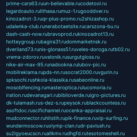
prime-cars63.ru
un-believable.ru
codetool.ru
legardoauto.ru
lithasa.ru
muz-1.ru
gooddver.ru
kinozadrot-3.ru
qr-plus-promo.ru
2shizashop.ru
udalenka-club.ru
nerabotaetsite.ru
carszona-bu.ru
dash-cash-now.ru
bravoprod.ru
kinozadrot13.ru
hotteygroup.ru
bagira31.ru
dommarketnsk.ru
dveriland73.ru
nis-glonass51.ru
veles-doroga.ru
tb02.ru
vrema-zdorov.ru
velonik.ru
surgutgloss.ru
nike-air-max-95.ru
nadookna.ru
lubov-pic.ru
mobilreklama.ru
pds-nn.ru
socrat2000.ru
vgurin.ru
spksochi.ru
shkola-klassika.ru
sabeonline.ru
mosoblfencing.ru
masteroptica.ru
lucomoria.ru
iration.ru
devanagari.ru
biblioverde.ru
igro-pictures.ru
dk-tulamash.ru
s-dez-s.ru
peysok.ru
blackcountess.ru
asoftdoc.ru
scifichannel.ru
ocenka-appraisal.ru
mudconnector.ru
hitstih.ru
pik-finance.ru
vip-surfing.ru
wundermoscow.ru
olymp-clan.ru
dr-pavlush.ru
su2lgyoeucscn.ru
allkmv.ru
dhgfd.ru
tesotomeshell.ru