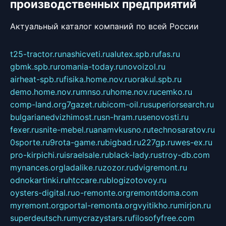
производственных предприятий
Актуальный каталог компаний по всей России
t25-tractor.ru
nashicveti.ru
alutex.spb.ru
fas.ru
gbmk.spb.ru
romania-today.ru
novoizol.ru
airheat-spb.ru
fisika.home.nov.ru
orakul.spb.ru
demo.home.nov.ru
mnso.ru
home.nov.ru
cemko.ru
comp-land.org
7gazet.ru
bicom-oil.ru
superiorsearch.ru
bulgarianedvizhimost.ru
sn-hram.ru
senovosti.ru
fexer.ru
snite-mebel.ru
anamvkusno.ru
technosaratov.ru
0sporte.ru
9rota-game.ru
bigbad.ru
227gp.ru
wes-ex.ru
pro-kirpichi.ru
israelsale.ru
black-lady.ru
stroy-db.com
mynances.org
ladalike.ru
zozor.ru
dvigremont.ru
odnokartinki.ru
htccare.ru
blogizotovoy.ru
oysters-digital.ru
o-remonte.org
remontdoma.com
myremont.org
portal-remonta.org
vyitikho.ru
mirjon.ru
superdeutsch.ru
mycrazystars.ru
filosofyfree.com