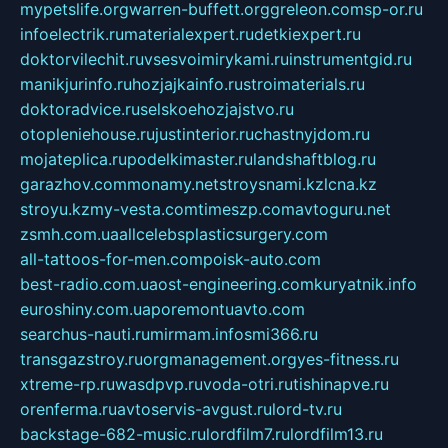
mypetslife.org
warren-buffett.org
greleon.com
sp-or.ru
infoelectrik.ru
materialexpert.ru
detkiexpert.ru
doktorvilechit.ru
vsesvoimirykami.ru
instrumentgid.ru
manikjurinfo.ru
hozjajkainfo.ru
stroimaterials.ru
doktoradvice.ru
selskoehozjajstvo.ru
otopleniehouse.ru
justinterior.ru
chastnyjdom.ru
mojateplica.ru
podelkimaster.ru
landshaftblog.ru
garazhov.com
monamy.net
stroysnami.kz
lcna.kz
stroyu.kz
my-vesta.com
timeszp.com
avtoguru.net
zsmh.com.ua
allcelebsplasticsurgery.com
all-tattoos-for-men.com
poisk-auto.com
best-radio.com.ua
ost-engineering.com
kuryatnik.info
euroshiny.com.ua
poremontuavto.com
searchus-nauti.ru
mirmam.info
smi366.ru
transgazstroy.ru
orgmanagement.org
yes-fitness.ru
xtreme-rp.ru
wasdpvp.ru
voda-otri.ru
tishinapve.ru
orenferma.ru
avtoservis-avgust.ru
lord-tv.ru
backstage-682-music.ru
lordfilm7.ru
lordfilm13.ru