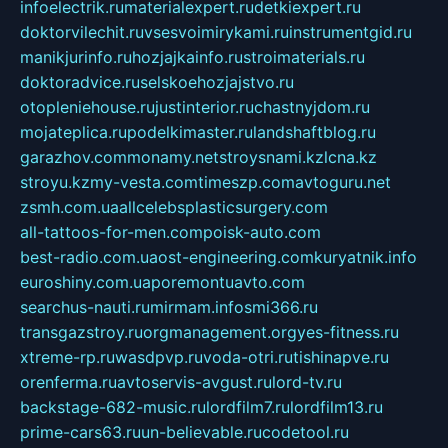
infoelectrik.ru
materialexpert.ru
detkiexpert.ru
doktorvilechit.ru
vsesvoimirykami.ru
instrumentgid.ru
manikjurinfo.ru
hozjajkainfo.ru
stroimaterials.ru
doktoradvice.ru
selskoehozjajstvo.ru
otopleniehouse.ru
justinterior.ru
chastnyjdom.ru
mojateplica.ru
podelkimaster.ru
landshaftblog.ru
garazhov.com
monamy.net
stroysnami.kz
lcna.kz
stroyu.kz
my-vesta.com
timeszp.com
avtoguru.net
zsmh.com.ua
allcelebsplasticsurgery.com
all-tattoos-for-men.com
poisk-auto.com
best-radio.com.ua
ost-engineering.com
kuryatnik.info
euroshiny.com.ua
poremontuavto.com
searchus-nauti.ru
mirmam.info
smi366.ru
transgazstroy.ru
orgmanagement.org
yes-fitness.ru
xtreme-rp.ru
wasdpvp.ru
voda-otri.ru
tishinapve.ru
orenferma.ru
avtoservis-avgust.ru
lord-tv.ru
backstage-682-music.ru
lordfilm7.ru
lordfilm13.ru
prime-cars63.ru
un-believable.ru
codetool.ru