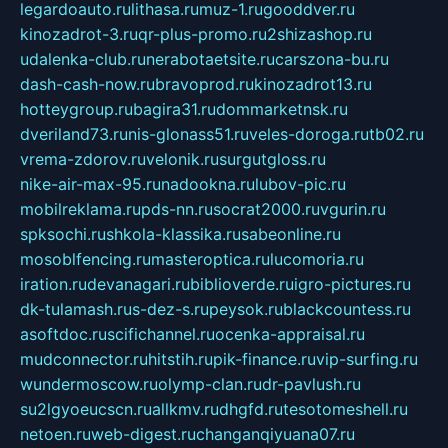
legardoauto.ru
lithasa.ru
muz-1.ru
gooddver.ru
kinozadrot-3.ru
qr-plus-promo.ru
2shizashop.ru
udalenka-club.ru
nerabotaetsite.ru
carszona-bu.ru
dash-cash-now.ru
bravoprod.ru
kinozadrot13.ru
hotteygroup.ru
bagira31.ru
dommarketnsk.ru
dveriland73.ru
nis-glonass51.ru
veles-doroga.ru
tb02.ru
vrema-zdorov.ru
velonik.ru
surgutgloss.ru
nike-air-max-95.ru
nadookna.ru
lubov-pic.ru
mobilreklama.ru
pds-nn.ru
socrat2000.ru
vgurin.ru
spksochi.ru
shkola-klassika.ru
sabeonline.ru
mosoblfencing.ru
masteroptica.ru
lucomoria.ru
iration.ru
devanagari.ru
biblioverde.ru
igro-pictures.ru
dk-tulamash.ru
s-dez-s.ru
peysok.ru
blackcountess.ru
asoftdoc.ru
scifichannel.ru
ocenka-appraisal.ru
mudconnector.ru
hitstih.ru
pik-finance.ru
vip-surfing.ru
wundermoscow.ru
olymp-clan.ru
dr-pavlush.ru
su2lgyoeucscn.ru
allkmv.ru
dhgfd.ru
tesotomeshell.ru
netoen.ru
web-digest.ru
changanqiyuana07.ru