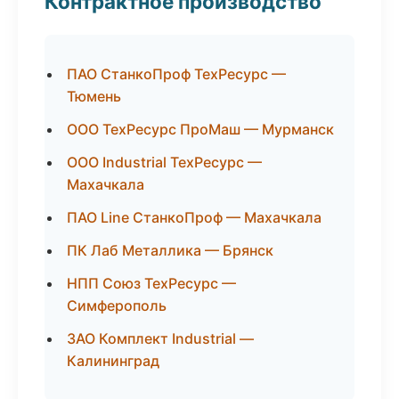
Контрактное производство
ПАО СтанкоПроф ТехРесурс —
Тюмень
ООО ТехРесурс ПроМаш — Мурманск
ООО Industrial ТехРесурс —
Махачкала
ПАО Line СтанкоПроф — Махачкала
ПК Лаб Металлика — Брянск
НПП Союз ТехРесурс —
Симферополь
ЗАО Комплект Industrial —
Калининград