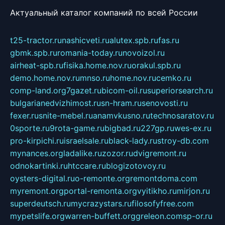
Актуальный каталог компаний по всей России
t25-tractor.ru
nashicveti.ru
alutex.spb.ru
fas.ru
gbmk.spb.ru
romania-today.ru
novoizol.ru
airheat-spb.ru
fisika.home.nov.ru
orakul.spb.ru
demo.home.nov.ru
mnso.ru
home.nov.ru
cemko.ru
comp-land.org
7gazet.ru
bicom-oil.ru
superiorsearch.ru
bulgarianedvizhimost.ru
sn-hram.ru
senovosti.ru
fexer.ru
snite-mebel.ru
anamvkusno.ru
technosaratov.ru
0sporte.ru
9rota-game.ru
bigbad.ru
227gp.ru
wes-ex.ru
pro-kirpichi.ru
israelsale.ru
black-lady.ru
stroy-db.com
mynances.org
ladalike.ru
zozor.ru
dvigremont.ru
odnokartinki.ru
htccare.ru
blogizotovoy.ru
oysters-digital.ru
o-remonte.org
remontdoma.com
myremont.org
portal-remonta.org
vyitikho.ru
mirjon.ru
superdeutsch.ru
mycrazystars.ru
filosofyfree.com
mypetslife.org
warren-buffett.org
greleon.com
sp-or.ru