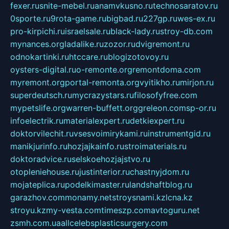
fexer.ru
snite-mebel.ru
anamvkusno.ru
technosaratov.ru
0sporte.ru
9rota-game.ru
bigbad.ru
227gp.ru
wes-ex.ru
pro-kirpichi.ru
israelsale.ru
black-lady.ru
stroy-db.com
mynances.org
ladalike.ru
zozor.ru
dvigremont.ru
odnokartinki.ru
htccare.ru
blogizotovoy.ru
oysters-digital.ru
o-remonte.org
remontdoma.com
myremont.org
portal-remonta.org
vyitikho.ru
mirjon.ru
superdeutsch.ru
mycrazystars.ru
filosofyfree.com
mypetslife.org
warren-buffett.org
greleon.com
sp-or.ru
infoelectrik.ru
materialexpert.ru
detkiexpert.ru
doktorvilechit.ru
vsesvoimirykami.ru
instrumentgid.ru
manikjurinfo.ru
hozjajkainfo.ru
stroimaterials.ru
doktoradvice.ru
selskoehozjajstvo.ru
otopleniehouse.ru
justinterior.ru
chastnyjdom.ru
mojateplica.ru
podelkimaster.ru
landshaftblog.ru
garazhov.com
monamy.net
stroysnami.kz
lcna.kz
stroyu.kz
my-vesta.com
timeszp.com
avtoguru.net
zsmh.com.ua
allcelebsplasticsurgery.com