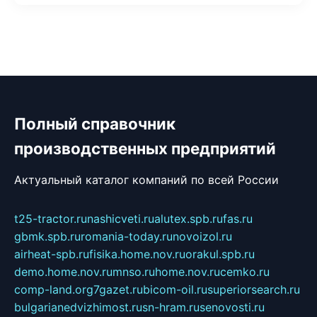
Полный справочник
производственных предприятий
Актуальный каталог компаний по всей России
t25-tractor.ru
nashicveti.ru
alutex.spb.ru
fas.ru
gbmk.spb.ru
romania-today.ru
novoizol.ru
airheat-spb.ru
fisika.home.nov.ru
orakul.spb.ru
demo.home.nov.ru
mnso.ru
home.nov.ru
cemko.ru
comp-land.org
7gazet.ru
bicom-oil.ru
superiorsearch.ru
bulgarianedvizhimost.ru
sn-hram.ru
senovosti.ru