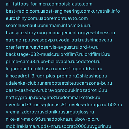
all-tattoos-for-men.com
poisk-auto.com
best-radio.com.ua
ost-engineering.com
kuryatnik.info
euroshiny.com.ua
poremontuavto.com
searchus-nauti.ru
mirmam.info
smi366.ru
transgazstroy.ru
orgmanagement.org
yes-fitness.ru
xtreme-rp.ru
wasdpvp.ru
voda-otri.ru
tishinapve.ru
orenferma.ru
avtoservis-avgust.ru
lord-tv.ru
backstage-682-music.ru
lordfilm7.ru
lordfilm13.ru
prime-cars63.ru
un-believable.ru
codetool.ru
legardoauto.ru
lithasa.ru
muz-1.ru
gooddver.ru
kinozadrot-3.ru
qr-plus-promo.ru
2shizashop.ru
udalenka-club.ru
nerabotaetsite.ru
carszona-bu.ru
dash-cash-now.ru
bravoprod.ru
kinozadrot13.ru
hotteygroup.ru
bagira31.ru
dommarketnsk.ru
dveriland73.ru
nis-glonass51.ru
veles-doroga.ru
tb02.ru
vrema-zdorov.ru
velonik.ru
surgutgloss.ru
nike-air-max-95.ru
nadookna.ru
lubov-pic.ru
mobilreklama.ru
pds-nn.ru
socrat2000.ru
vgurin.ru