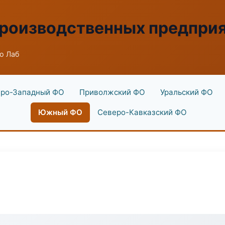
производственных предпри
о Лаб
ро-Западный ФО
Приволжский ФО
Уральский ФО
Южный ФО
Северо-Кавказский ФО