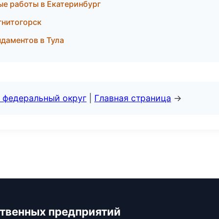
ые работы в Екатеринбург
гнитогорск
даментов в Тула
 федеральный округ
|
Главная страница
→
твенных предприятий