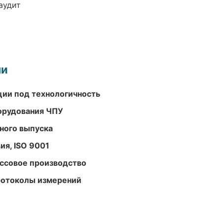
аудит
ми
ции под технологичность
орудования ЧПУ
ного выпуска
ия, ISO 9001
ассовое производство
ротоколы измерений