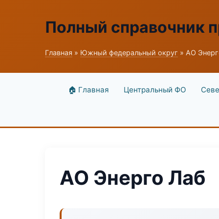
Полный справочник 
Главная
»
Южный федеральный округ
» АО Энерг
🏠 Главная
Центральный ФО
Севе
АО Энерго Лаб