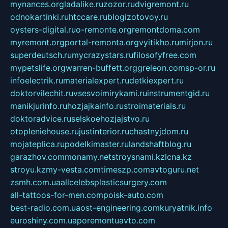
mynances.org
ladalike.ru
zozor.ru
dvigremont.ru
odnokartinki.ru
htccare.ru
blogizotovoy.ru
oysters-digital.ru
o-remonte.org
remontdoma.com
myremont.org
portal-remonta.org
vyitikho.ru
mirjon.ru
superdeutsch.ru
mycrazystars.ru
filosofyfree.com
mypetslife.org
warren-buffett.org
greleon.com
sp-or.ru
infoelectrik.ru
materialexpert.ru
detkiexpert.ru
doktorvilechit.ru
vsesvoimirykami.ru
instrumentgid.ru
manikjurinfo.ru
hozjajkainfo.ru
stroimaterials.ru
doktoradvice.ru
selskoehozjajstvo.ru
otopleniehouse.ru
justinterior.ru
chastnyjdom.ru
mojateplica.ru
podelkimaster.ru
landshaftblog.ru
garazhov.com
monamy.net
stroysnami.kz
lcna.kz
stroyu.kz
my-vesta.com
timeszp.com
avtoguru.net
zsmh.com.ua
allcelebsplasticsurgery.com
all-tattoos-for-men.com
poisk-auto.com
best-radio.com.ua
ost-engineering.com
kuryatnik.info
euroshiny.com.ua
poremontuavto.com