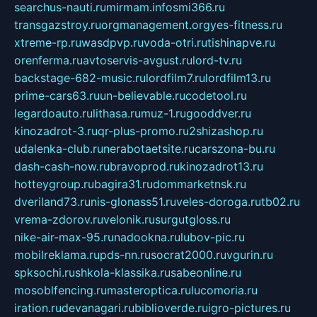
searchus-nauti.ru
mirmam.info
smi366.ru
transgazstroy.ru
orgmanagement.org
yes-fitness.ru
xtreme-rp.ru
wasdpvp.ru
voda-otri.ru
tishinapve.ru
orenferma.ru
avtoservis-avgust.ru
lord-tv.ru
backstage-682-music.ru
lordfilm7.ru
lordfilm13.ru
prime-cars63.ru
un-believable.ru
codetool.ru
legardoauto.ru
lithasa.ru
muz-1.ru
gooddver.ru
kinozadrot-3.ru
qr-plus-promo.ru
2shizashop.ru
udalenka-club.ru
nerabotaetsite.ru
carszona-bu.ru
dash-cash-now.ru
bravoprod.ru
kinozadrot13.ru
hotteygroup.ru
bagira31.ru
dommarketnsk.ru
dveriland73.ru
nis-glonass51.ru
veles-doroga.ru
tb02.ru
vrema-zdorov.ru
velonik.ru
surgutgloss.ru
nike-air-max-95.ru
nadookna.ru
lubov-pic.ru
mobilreklama.ru
pds-nn.ru
socrat2000.ru
vgurin.ru
spksochi.ru
shkola-klassika.ru
sabeonline.ru
mosoblfencing.ru
masteroptica.ru
lucomoria.ru
iration.ru
devanagari.ru
biblioverde.ru
igro-pictures.ru