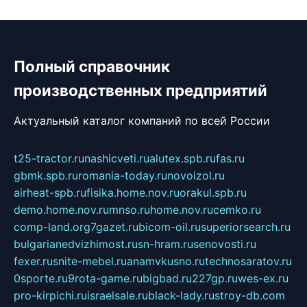
Полный справочник
производственных предприятий
Актуальный каталог компаний по всей России
t25-tractor.ru
nashicveti.ru
alutex.spb.ru
fas.ru
gbmk.spb.ru
romania-today.ru
novoizol.ru
airheat-spb.ru
fisika.home.nov.ru
orakul.spb.ru
demo.home.nov.ru
mnso.ru
home.nov.ru
cemko.ru
comp-land.org
7gazet.ru
bicom-oil.ru
superiorsearch.ru
bulgarianedvizhimost.ru
sn-hram.ru
senovosti.ru
fexer.ru
snite-mebel.ru
anamvkusno.ru
technosaratov.ru
0sporte.ru
9rota-game.ru
bigbad.ru
227gp.ru
wes-ex.ru
pro-kirpichi.ru
israelsale.ru
black-lady.ru
stroy-db.com