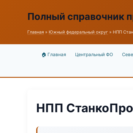
Полный справочник 
Главная
»
Южный федеральный округ
» НПП Ста
🏠 Главная
Центральный ФО
Севе
НПП СтанкоПр