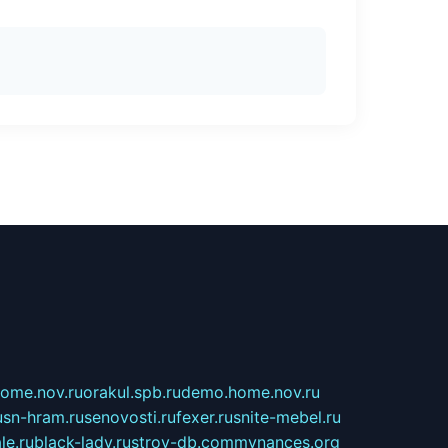
home.nov.ru
orakul.spb.ru
demo.home.nov.ru
u
sn-hram.ru
senovosti.ru
fexer.ru
snite-mebel.ru
le.ru
black-lady.ru
stroy-db.com
mynances.org