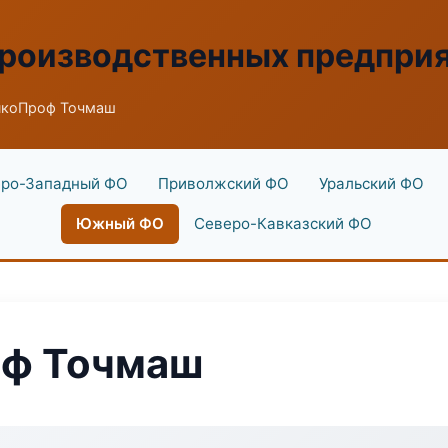
производственных предпри
нкоПроф Точмаш
ро-Западный ФО
Приволжский ФО
Уральский ФО
Южный ФО
Северо-Кавказский ФО
оф Точмаш