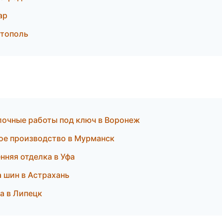
ар
тополь
лочные работы под ключ в Воронеж
ое производство в Мурманск
нняя отделка в Уфа
 шин в Астрахань
а в Липецк