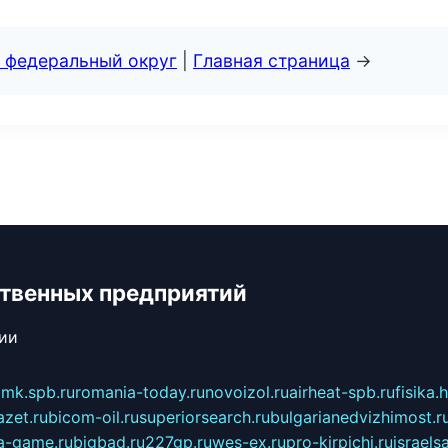
 федеральный округ
|
Главная страница
→
твенных предприятий
сии
mk.spb.ru
romania-today.ru
novoizol.ru
airheat-spb.ru
fisika.
azet.ru
bicom-oil.ru
superiorsearch.ru
bulgarianedvizhimost.r
a-game.ru
bigbad.ru
227gp.ru
wes-ex.ru
pro-kirpichi.ru
israelsa