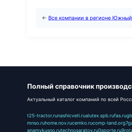
←
Все компании в регионе Южный
Полный справочник производс
Актуальный каталог компаний по всей Рос
t25-tractor.ru
nashicveti.ru
alutex.spb.ru
fas.ru
gb
mnso.ru
home.nov.ru
cemko.ru
comp-land.org
7g
anamvkusno.ru
technosaratov.ru
0sporte.ru
9rot