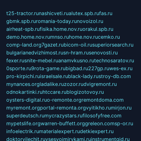
t25-tractor.ru
nashicveti.ru
alutex.spb.ru
fas.ru
gbmk.spb.ru
romania-today.ru
novoizol.ru
airheat-spb.ru
fisika.home.nov.ru
orakul.spb.ru
demo.home.nov.ru
mnso.ru
home.nov.ru
cemko.ru
comp-land.org
7gazet.ru
bicom-oil.ru
superiorsearch.ru
bulgarianedvizhimost.ru
sn-hram.ru
senovosti.ru
fexer.ru
snite-mebel.ru
anamvkusno.ru
technosaratov.ru
0sporte.ru
9rota-game.ru
bigbad.ru
227gp.ru
wes-ex.ru
pro-kirpichi.ru
israelsale.ru
black-lady.ru
stroy-db.com
mynances.org
ladalike.ru
zozor.ru
dvigremont.ru
odnokartinki.ru
htccare.ru
blogizotovoy.ru
oysters-digital.ru
o-remonte.org
remontdoma.com
myremont.org
portal-remonta.org
vyitikho.ru
mirjon.ru
superdeutsch.ru
mycrazystars.ru
filosofyfree.com
mypetslife.org
warren-buffett.org
greleon.com
sp-or.ru
infoelectrik.ru
materialexpert.ru
detkiexpert.ru
doktorvilechit.ru
vsesvoimirykami.ru
instrumentgid.ru