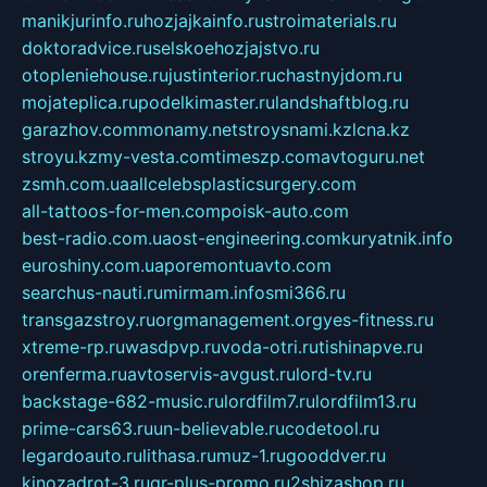
manikjurinfo.ru
hozjajkainfo.ru
stroimaterials.ru
doktoradvice.ru
selskoehozjajstvo.ru
otopleniehouse.ru
justinterior.ru
chastnyjdom.ru
mojateplica.ru
podelkimaster.ru
landshaftblog.ru
garazhov.com
monamy.net
stroysnami.kz
lcna.kz
stroyu.kz
my-vesta.com
timeszp.com
avtoguru.net
zsmh.com.ua
allcelebsplasticsurgery.com
all-tattoos-for-men.com
poisk-auto.com
best-radio.com.ua
ost-engineering.com
kuryatnik.info
euroshiny.com.ua
poremontuavto.com
searchus-nauti.ru
mirmam.info
smi366.ru
transgazstroy.ru
orgmanagement.org
yes-fitness.ru
xtreme-rp.ru
wasdpvp.ru
voda-otri.ru
tishinapve.ru
orenferma.ru
avtoservis-avgust.ru
lord-tv.ru
backstage-682-music.ru
lordfilm7.ru
lordfilm13.ru
prime-cars63.ru
un-believable.ru
codetool.ru
legardoauto.ru
lithasa.ru
muz-1.ru
gooddver.ru
kinozadrot-3.ru
qr-plus-promo.ru
2shizashop.ru