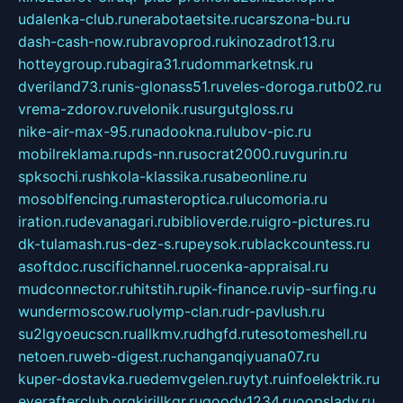
udalenka-club.ru
nerabotaetsite.ru
carszona-bu.ru
dash-cash-now.ru
bravoprod.ru
kinozadrot13.ru
hotteygroup.ru
bagira31.ru
dommarketnsk.ru
dveriland73.ru
nis-glonass51.ru
veles-doroga.ru
tb02.ru
vrema-zdorov.ru
velonik.ru
surgutgloss.ru
nike-air-max-95.ru
nadookna.ru
lubov-pic.ru
mobilreklama.ru
pds-nn.ru
socrat2000.ru
vgurin.ru
spksochi.ru
shkola-klassika.ru
sabeonline.ru
mosoblfencing.ru
masteroptica.ru
lucomoria.ru
iration.ru
devanagari.ru
biblioverde.ru
igro-pictures.ru
dk-tulamash.ru
s-dez-s.ru
peysok.ru
blackcountess.ru
asoftdoc.ru
scifichannel.ru
ocenka-appraisal.ru
mudconnector.ru
hitstih.ru
pik-finance.ru
vip-surfing.ru
wundermoscow.ru
olymp-clan.ru
dr-pavlush.ru
su2lgyoeucscn.ru
allkmv.ru
dhgfd.ru
tesotomeshell.ru
netoen.ru
web-digest.ru
changanqiyuana07.ru
kuper-dostavka.ru
edemvgelen.ru
ytyt.ru
infoelektrik.ru
everafterclub.org
kirillkgr.ru
goodv1234.ru
oopslady.ru