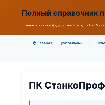
Полный справочник 
Главная
»
Южный федеральный округ
» ПК Станк
🏠 Главная
Центральный ФО
Севе
ПК СтанкоПроф