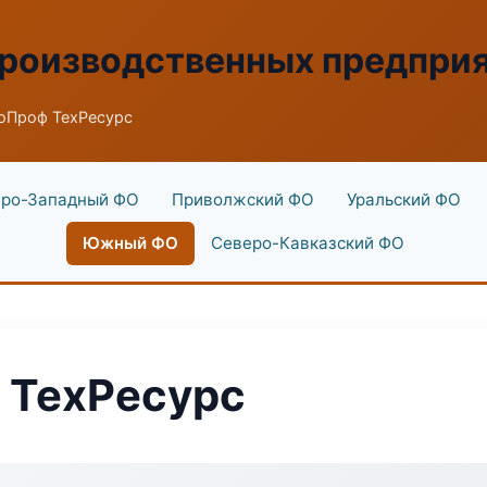
производственных предпри
оПроф ТехРесурс
ро-Западный ФО
Приволжский ФО
Уральский ФО
Южный ФО
Северо-Кавказский ФО
 ТехРесурс