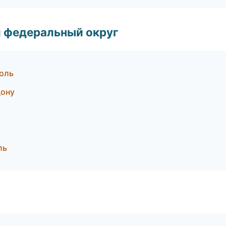
 федеральный округ
оль
Дону
ль