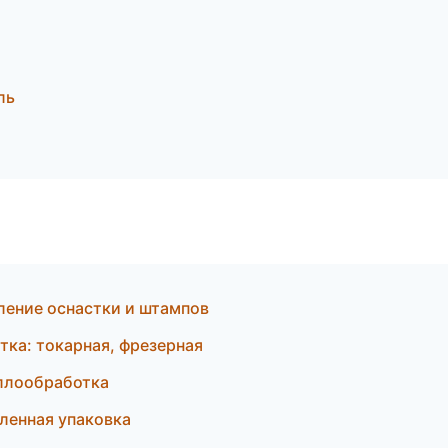
ль
ление оснастки и штампов
ка: токарная, фрезерная
ллообработка
енная упаковка