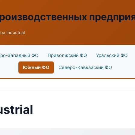
производственных предпри
з Industrial
ро-Западный ФО
Приволжский ФО
Уральский ФО
Южный ФО
Северо-Кавказский ФО
strial