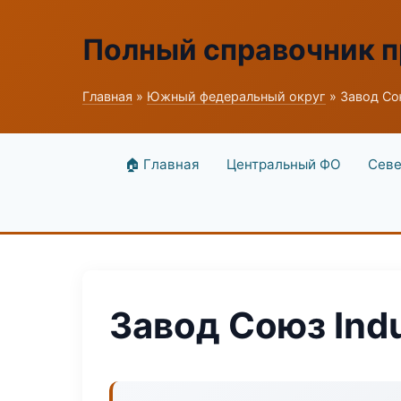
Полный справочник 
Главная
»
Южный федеральный округ
» Завод Сою
🏠 Главная
Центральный ФО
Севе
Завод Союз Indu