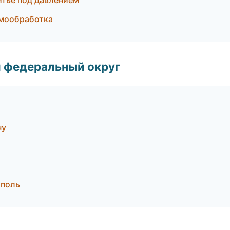
итьё под давлением
рмообработка
 федеральный округ
ну
ополь