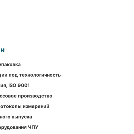
ми
упаковка
ции под технологичность
ия, ISO 9001
ассовое производство
ротоколы измерений
ного выпуска
орудования ЧПУ