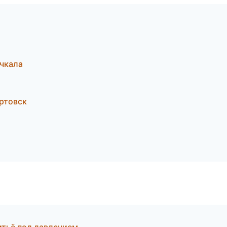
чкала
ртовск