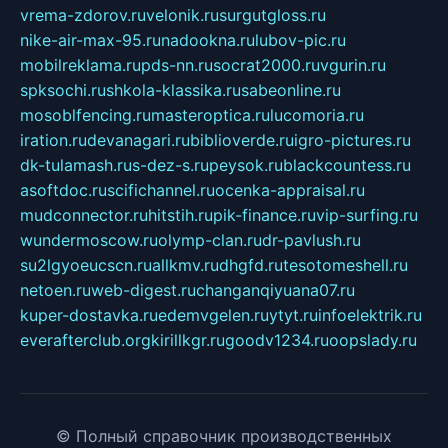
vrema-zdorov.ru
velonik.ru
surgutgloss.ru
nike-air-max-95.ru
nadookna.ru
lubov-pic.ru
mobilreklama.ru
pds-nn.ru
socrat2000.ru
vgurin.ru
spksochi.ru
shkola-klassika.ru
sabeonline.ru
mosoblfencing.ru
masteroptica.ru
lucomoria.ru
iration.ru
devanagari.ru
biblioverde.ru
igro-pictures.ru
dk-tulamash.ru
s-dez-s.ru
peysok.ru
blackcountess.ru
asoftdoc.ru
scifichannel.ru
ocenka-appraisal.ru
mudconnector.ru
hitstih.ru
pik-finance.ru
vip-surfing.ru
wundermoscow.ru
olymp-clan.ru
dr-pavlush.ru
su2lgyoeucscn.ru
allkmv.ru
dhgfd.ru
tesotomeshell.ru
netoen.ru
web-digest.ru
changanqiyuana07.ru
kuper-dostavka.ru
edemvgelen.ru
ytyt.ru
infoelektrik.ru
everafterclub.org
kirillkgr.ru
goodv1234.ru
oopslady.ru
© Полный справочник производственных