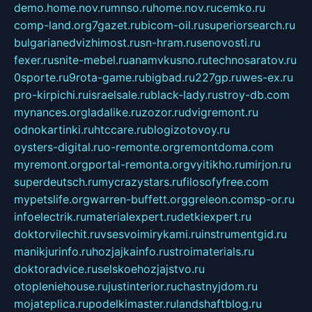
demo.home.nov.ru
mnso.ru
home.nov.ru
cemko.ru
comp-land.org
7gazet.ru
bicom-oil.ru
superiorsearch.ru
bulgarianedvizhimost.ru
sn-hram.ru
senovosti.ru
fexer.ru
snite-mebel.ru
anamvkusno.ru
technosaratov.ru
0sporte.ru
9rota-game.ru
bigbad.ru
227gp.ru
wes-ex.ru
pro-kirpichi.ru
israelsale.ru
black-lady.ru
stroy-db.com
mynances.org
ladalike.ru
zozor.ru
dvigremont.ru
odnokartinki.ru
htccare.ru
blogizotovoy.ru
oysters-digital.ru
o-remonte.org
remontdoma.com
myremont.org
portal-remonta.org
vyitikho.ru
mirjon.ru
superdeutsch.ru
mycrazystars.ru
filosofyfree.com
mypetslife.org
warren-buffett.org
greleon.com
sp-or.ru
infoelectrik.ru
materialexpert.ru
detkiexpert.ru
doktorvilechit.ru
vsesvoimirykami.ru
instrumentgid.ru
manikjurinfo.ru
hozjajkainfo.ru
stroimaterials.ru
doktoradvice.ru
selskoehozjajstvo.ru
otopleniehouse.ru
justinterior.ru
chastnyjdom.ru
mojateplica.ru
podelkimaster.ru
landshaftblog.ru