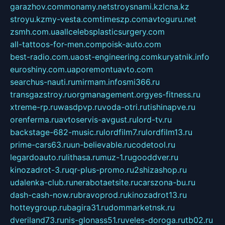
garazhov.com
monamy.net
stroysnami.kz
lcna.kz
stroyu.kz
my-vesta.com
timeszp.com
avtoguru.net
zsmh.com.ua
allcelebsplasticsurgery.com
all-tattoos-for-men.com
poisk-auto.com
best-radio.com.ua
ost-engineering.com
kuryatnik.info
euroshiny.com.ua
poremontuavto.com
searchus-nauti.ru
mirmam.info
smi366.ru
transgazstroy.ru
orgmanagement.org
yes-fitness.ru
xtreme-rp.ru
wasdpvp.ru
voda-otri.ru
tishinapve.ru
orenferma.ru
avtoservis-avgust.ru
lord-tv.ru
backstage-682-music.ru
lordfilm7.ru
lordfilm13.ru
prime-cars63.ru
un-believable.ru
codetool.ru
legardoauto.ru
lithasa.ru
muz-1.ru
gooddver.ru
kinozadrot-3.ru
qr-plus-promo.ru
2shizashop.ru
udalenka-club.ru
nerabotaetsite.ru
carszona-bu.ru
dash-cash-now.ru
bravoprod.ru
kinozadrot13.ru
hotteygroup.ru
bagira31.ru
dommarketnsk.ru
dveriland73.ru
nis-glonass51.ru
veles-doroga.ru
tb02.ru