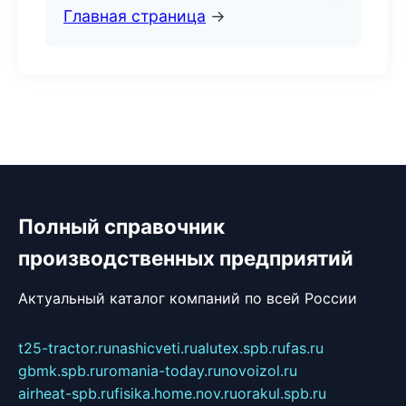
Главная страница
→
Полный справочник
производственных предприятий
Актуальный каталог компаний по всей России
t25-tractor.ru
nashicveti.ru
alutex.spb.ru
fas.ru
gbmk.spb.ru
romania-today.ru
novoizol.ru
airheat-spb.ru
fisika.home.nov.ru
orakul.spb.ru