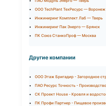
ПАО Модуль Энерго — Тверь
ООО TechPlant ТехРесурс — Воронеж
Инжиниринг Комплект Лаб — Тверь
Инжиниринг Пак Энерго — Брянск
ПК Союз СтанкоПроф — Москва
Другие компании
ООО Этаж Бригадир - Загородное ст
ПАО Ресурс Точность - Производство
СК Проект House - Кровля и водосто
ПК Профи Партнер - Пищевое произв