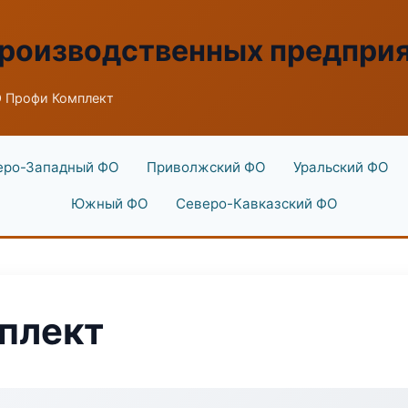
производственных предпри
 Профи Комплект
еро-Западный ФО
Приволжский ФО
Уральский ФО
Южный ФО
Северо-Кавказский ФО
плект