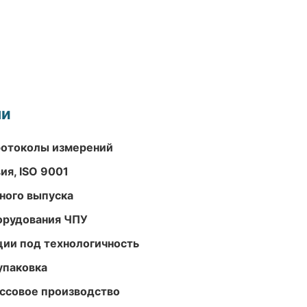
ми
ротоколы измерений
ия, ISO 9001
ного выпуска
орудования ЧПУ
ции под технологичность
упаковка
ассовое производство